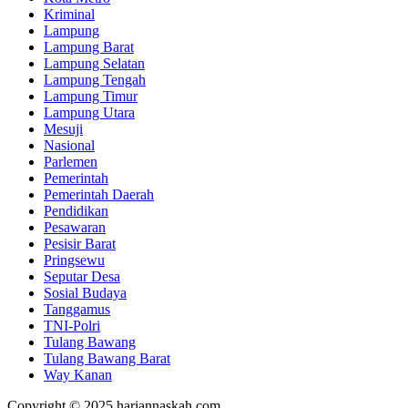
Kriminal
Lampung
Lampung Barat
Lampung Selatan
Lampung Tengah
Lampung Timur
Lampung Utara
Mesuji
Nasional
Parlemen
Pemerintah
Pemerintah Daerah
Pendidikan
Pesawaran
Pesisir Barat
Pringsewu
Seputar Desa
Sosial Budaya
Tanggamus
TNI-Polri
Tulang Bawang
Tulang Bawang Barat
Way Kanan
Copyright © 2025 hariannaskah.com