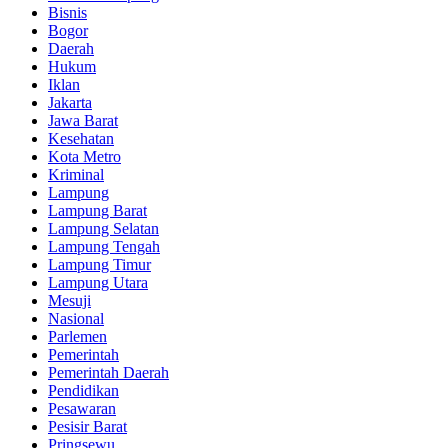
Bisnis
Bogor
Daerah
Hukum
Iklan
Jakarta
Jawa Barat
Kesehatan
Kota Metro
Kriminal
Lampung
Lampung Barat
Lampung Selatan
Lampung Tengah
Lampung Timur
Lampung Utara
Mesuji
Nasional
Parlemen
Pemerintah
Pemerintah Daerah
Pendidikan
Pesawaran
Pesisir Barat
Pringsewu