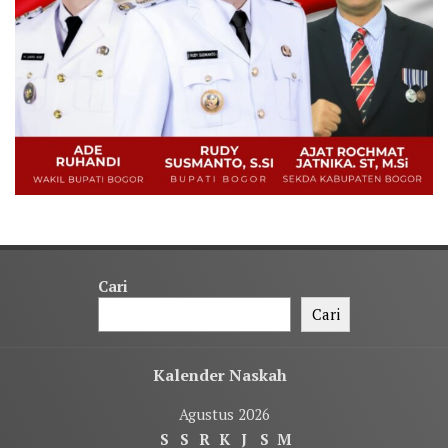
Cari
Cari
Kalender Naskah
Agustus 2026
S
S
R
K
J
S
M