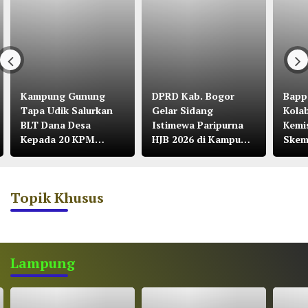
Kampung Gunung
DPRD Kab. Bogor
Bapp
Tapa Udik Salurkan
Gelar Sidang
Kola
BLT Dana Desa
Istimewa Paripurna
Kemi
Kepada 20 KPM
HJB 2026 di Kampung
Skem
Tahun 2026
Citalahab Desa
Malasari
Topik Khusus
Lampung