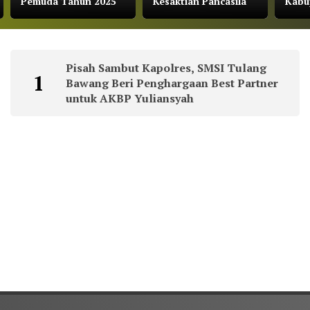
Pemuda Tahun 2025
Kesaktian Pancasila
Kabu
Pisah Sambut Kapolres, SMSI Tulang
1
Bawang Beri Penghargaan Best Partner
untuk AKBP Yuliansyah