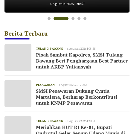
untuk AKBP Yuliansyah
Wisata Cakat Raya
KNMP Pesawaran
Tulang Bawang
Kemarau
4 Agustus 2026 | 20:57
Berita Terbaru
TULANG BAWANG
6 Agustus 2026 | 08:55
Pisah Sambut Kapolres, SMSI Tulang
Bawang Beri Penghargaan Best Partner
untuk AKBP Yuliansyah
PESAWARAN
4 Agustus 2026 | 20:57
SMSI Pesawaran Dukung Cyntia
Martalena, Berharap Berkontribusi
untuk KNMP Pesawaran
TULANG BAWANG
4 Agustus 2026 | 20:51
Meriahkan HUT RI Ke-81, Bupati
Qudrotul Gelar Senam Udang Manis di