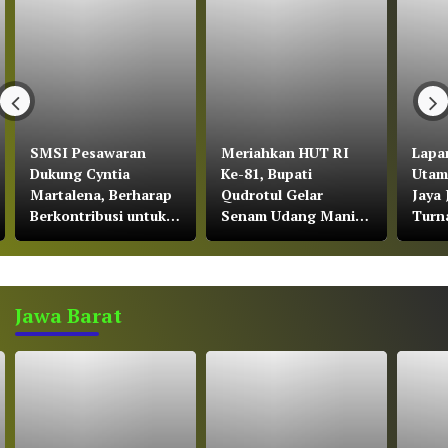
SMSI Pesawaran
Meriahkan HUT RI
Lapa
Dukung Cyntia
Ke-81, Bupati
Utam
Martalena, Berharap
Qudrotul Gelar
Jaya 
Berkontribusi untuk
Senam Udang Manis
Turn
KNMP Pesawaran
di Kawasan Wisata
Soera
Cakat Raya
Bawa
Jawa Barat