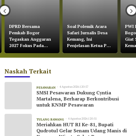
DPRD Bersama
Soal Polemik Acara
PWI 
Pemkab Bogor
Safari Jurnalis Desa
Bogo
Tegaskan Anggaran
Kemang, Ini
Giat 
2027 Fokus Pada
Penjelasan Ketua PWI
Kem
Pertumbuhan
Kabupaten Bogor
Ekonomi dan
Pemerataan
Naskah Terkait
Pembangunan
4 Agustus 2026 | 20:57
PESAWARAN
SMSI Pesawaran Dukung Cyntia
Martalena, Berharap Berkontribusi
untuk KNMP Pesawaran
4 Agustus 2026 | 20:51
TULANG BAWANG
Meriahkan HUT RI Ke-81, Bupati
Qudrotul Gelar Senam Udang Manis di