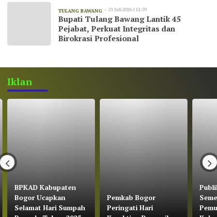
21 Juli 2026 | 12:59
TULANG BAWANG
Bupati Tulang Bawang Lantik 45
Pejabat, Perkuat Integritas dan
Birokrasi Profesional
Iklan
BPKAD Kabupaten
Publi
Bogor Ucapkan
Pemkab Bogor
Seme
Selamat Hari Sumpah
Peringati Hari
Pemu