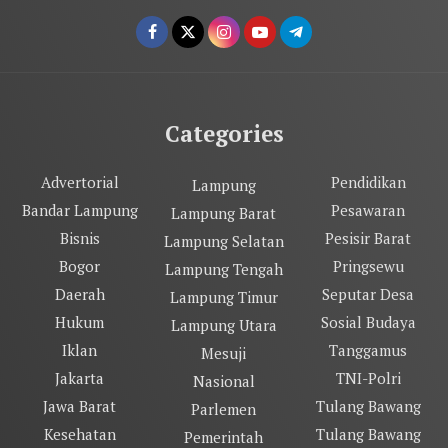
Categories
Advertorial
Pendidikan
Lampung
Bandar Lampung
Pesawaran
Lampung Barat
Bisnis
Pesisir Barat
Lampung Selatan
Bogor
Pringsewu
Lampung Tengah
Daerah
Seputar Desa
Lampung Timur
Hukum
Sosial Budaya
Lampung Utara
Iklan
Tanggamus
Mesuji
Jakarta
TNI-Polri
Nasional
Jawa Barat
Tulang Bawang
Parlemen
Kesehatan
Tulang Bawang
Pemerintah