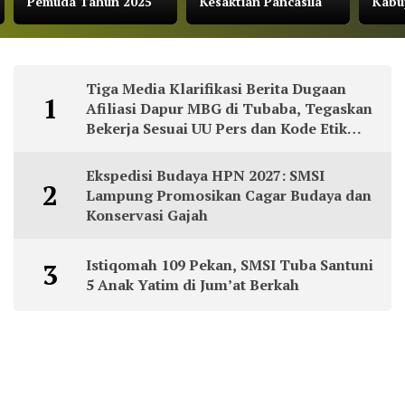
Pemuda Tahun 2025
Kesaktian Pancasila
Kabu
Tiga Media Klarifikasi Berita Dugaan
1
Afiliasi Dapur MBG di Tubaba, Tegaskan
Bekerja Sesuai UU Pers dan Kode Etik
Jurnalistik
Ekspedisi Budaya HPN 2027: SMSI
2
Lampung Promosikan Cagar Budaya dan
Konservasi Gajah
Istiqomah 109 Pekan, SMSI Tuba Santuni
3
5 Anak Yatim di Jum’at Berkah