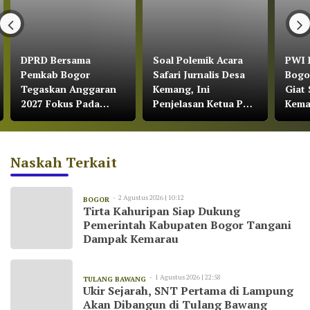
DPRD Bersama
Soal Polemik Acara
PWI 
Pemkab Bogor
Safari Jurnalis Desa
Bogo
Tegaskan Anggaran
Kemang, Ini
Giat 
2027 Fokus Pada
Penjelasan Ketua PWI
Kem
Pertumbuhan
Kabupaten Bogor
Ekonomi dan
Pemerataan
Naskah Terkait
Pembangunan
2 Agustus 2026 | 10:12
BOGOR
Tirta Kahuripan Siap Dukung
Pemerintah Kabupaten Bogor Tangani
Dampak Kemarau
1 Agustus 2026 | 22:58
TULANG BAWANG
Ukir Sejarah, SNT Pertama di Lampung
Akan Dibangun di Tulang Bawang