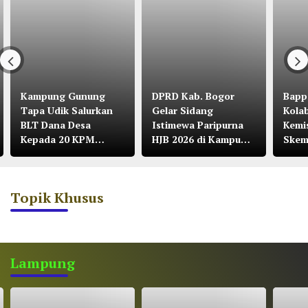
Kampung Gunung
DPRD Kab. Bogor
Bapp
Tapa Udik Salurkan
Gelar Sidang
Kola
BLT Dana Desa
Istimewa Paripurna
Kemi
Kepada 20 KPM
HJB 2026 di Kampung
Skem
Tahun 2026
Citalahab Desa
Malasari
Topik Khusus
Lampung