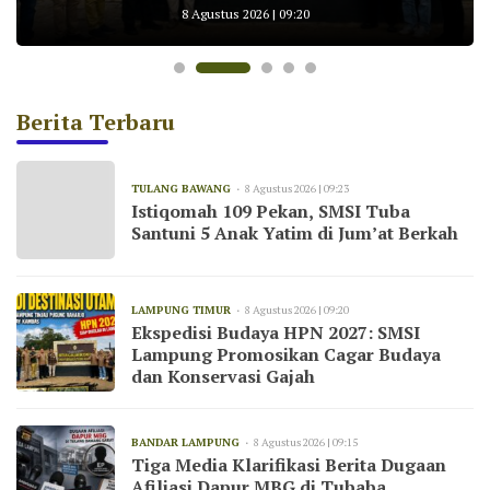
Bekerja Sesuai UU Pers dan Kode Etik
untuk AKBP Yuliansyah
KNMP Pesawaran
Konservasi Gajah
8 Agustus 2026 | 09:20
Jurnalistik
Berita Terbaru
TULANG BAWANG
8 Agustus 2026 | 09:23
Istiqomah 109 Pekan, SMSI Tuba
Santuni 5 Anak Yatim di Jum’at Berkah
LAMPUNG TIMUR
8 Agustus 2026 | 09:20
Ekspedisi Budaya HPN 2027: SMSI
Lampung Promosikan Cagar Budaya
dan Konservasi Gajah
BANDAR LAMPUNG
8 Agustus 2026 | 09:15
Tiga Media Klarifikasi Berita Dugaan
Afiliasi Dapur MBG di Tubaba,