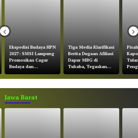
Ekspedisi Budaya HPN
Tiga Media Klarifikasi
Pisa
2027: SMSI Lampung
Berita Dugaan Afiliasi
Kapo
Promosikan Cagar
Dapur MBG di
Tula
Budaya dan
Tubaba, Tegaskan
Peng
Konservasi Gajah
Bekerja Sesuai UU
Part
Pers dan Kode Etik
Yuli
Jurnalistik
Jawa Barat