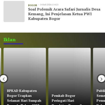
14 Juli 2026 | 14:21
BOGOR
Soal Polemik Acara Safari Jurnalis Desa
Kemang, Ini Penjelasan Ketua PWI
Kabupaten Bogor
Iklan
BPKAD Kabupaten
Publi
Bogor Ucapkan
Pemkab Bogor
Seme
Selamat Hari Sumpah
Peringati Hari
Pemu