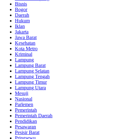
Bisnis
Bogor
Daerah
Hukum
Iklan
Jakarta
Jawa Barat
Kesehatan
Kota Metro
Kriminal
Lampung
Lampung Barat
Lampung Selatan
Lampung Tengah
Lampung Timur
Lampung Utara
Mesuji
Nasional
Parlemen
Pemerintah
Pemerintah Daerah
Pendidikan
Pesawaran
Pesisir Barat
Pringsewu