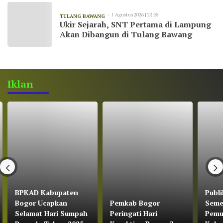
1 Agustus 2026 | 22:58
TULANG BAWANG
Ukir Sejarah, SNT Pertama di Lampung
Akan Dibangun di Tulang Bawang
Iklan
BPKAD Kabupaten
Publi
Bogor Ucapkan
Pemkab Bogor
Seme
Selamat Hari Sumpah
Peringati Hari
Pemu