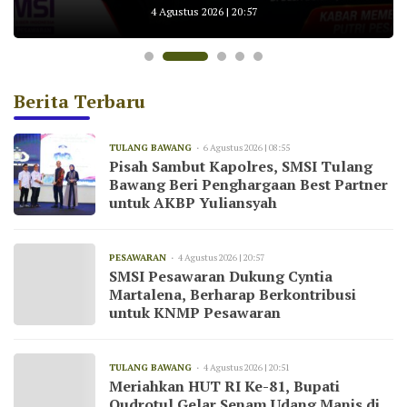
untuk AKBP Yuliansyah
Wisata Cakat Raya
KNMP Pesawaran
Tulang Bawang
Kemarau
4 Agustus 2026 | 20:57
Berita Terbaru
TULANG BAWANG
6 Agustus 2026 | 08:55
Pisah Sambut Kapolres, SMSI Tulang
Bawang Beri Penghargaan Best Partner
untuk AKBP Yuliansyah
PESAWARAN
4 Agustus 2026 | 20:57
SMSI Pesawaran Dukung Cyntia
Martalena, Berharap Berkontribusi
untuk KNMP Pesawaran
TULANG BAWANG
4 Agustus 2026 | 20:51
Meriahkan HUT RI Ke-81, Bupati
Qudrotul Gelar Senam Udang Manis di