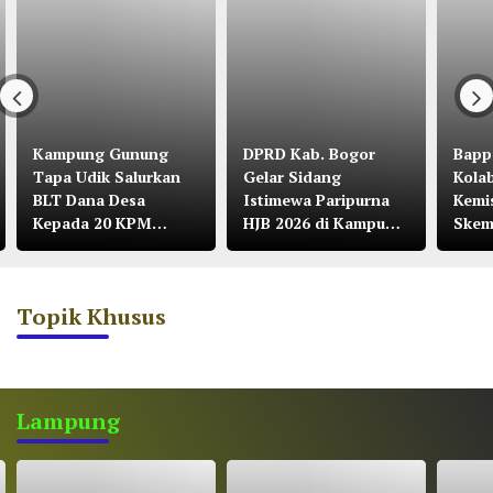
Kampung Gunung
DPRD Kab. Bogor
Bapp
Tapa Udik Salurkan
Gelar Sidang
Kola
BLT Dana Desa
Istimewa Paripurna
Kemi
Kepada 20 KPM
HJB 2026 di Kampung
Skem
Tahun 2026
Citalahab Desa
Malasari
Topik Khusus
Lampung