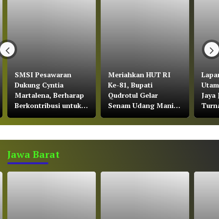
SMSI Pesawaran
Meriahkan HUT RI
Lapa
Dukung Cyntia
Ke-81, Bupati
Utam
Martalena, Berharap
Qudrotul Gelar
Jaya 
Berkontribusi untuk
Senam Udang Manis
Turn
KNMP Pesawaran
di Kawasan Wisata
Soera
Cakat Raya
Bawa
Jawa Barat