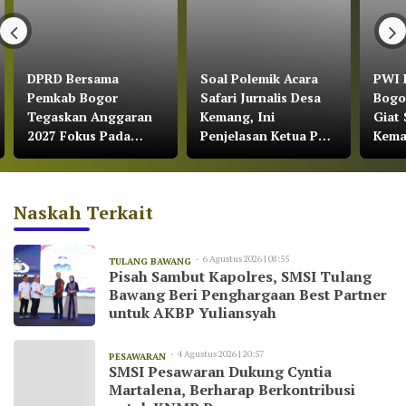
DPRD Bersama
Soal Polemik Acara
PWI 
Pemkab Bogor
Safari Jurnalis Desa
Bogo
Tegaskan Anggaran
Kemang, Ini
Giat 
2027 Fokus Pada
Penjelasan Ketua PWI
Kem
Pertumbuhan
Kabupaten Bogor
Ekonomi dan
Pemerataan
Naskah Terkait
Pembangunan
6 Agustus 2026 | 08:55
TULANG BAWANG
Pisah Sambut Kapolres, SMSI Tulang
Bawang Beri Penghargaan Best Partner
untuk AKBP Yuliansyah
4 Agustus 2026 | 20:57
PESAWARAN
SMSI Pesawaran Dukung Cyntia
Martalena, Berharap Berkontribusi