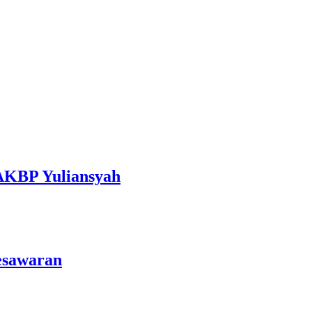
 AKBP Yuliansyah
esawaran