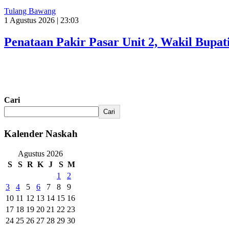
Tulang Bawang
1 Agustus 2026 | 23:03
Penataan Pakir Pasar Unit 2, Wakil Bup
Cari
Cari
Kalender Naskah
Agustus 2026
S
S
R
K
J
S
M
1
2
3
4
5
6
7
8
9
10
11
12
13
14
15
16
17
18
19
20
21
22
23
24
25
26
27
28
29
30