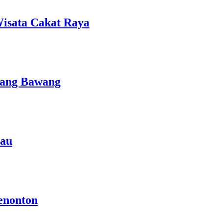
isata Cakat Raya
lang Bawang
rau
enonton