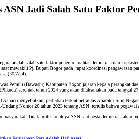
s ASN Jadi Salah Satu Faktor Pe
adalah salah satu faktor penentu kualitas demokrasi dan konsisten
saat mewakili Pj. Bupati Bogor pada rapat koordinasi pengawasan par
sa (30/7/24).
s Pemilu (Bawaslu) Kabupaten Bogor, jajaran kepala perangkat daer
h (Pilkada) serentak tahun 2024 yang akan dilaksanakan pada tanggal 
 Ashari menyebutkan, perhatian terkait netralitas Aparatur Sipil Neg
ng-Undang Nomor 20 tahun 2023 tentang ASN, tertulis bahwa pegawai 
 masyarakat. Tidak profesionalnya ASN saat pesta demokrasi akan meny
rikan Perusahaan Pers Adalah Hak Asasi