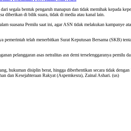
 dari segala bentuk pengaruh manapun dan tidak memihak kepada kepen
diberikan di bilik suara, tidak di media atau kanal lain.
lam suasana Pemilu saat ini, agar ASN tidak melakukan kampanye atau 
mnya pemerintah telah menerbitkan Surat Keputusan Bersama (SKB) te
nan pelanggaran asas netralitas asn demi terselenggaranya pemilu da
dang, hukuman disiplin berat, hingga diberhentikan secara tidak dengan
han dan Kesejahteraan Rakyat (Aspemkesra), Zainal Ashari. (us)