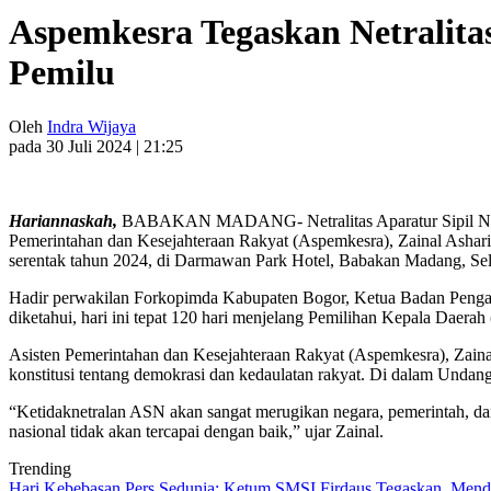
Aspemkesra Tegaskan Netralita
Pemilu
Oleh
Indra Wijaya
pada 30 Juli 2024 | 21:25
Hariannaskah,
BABAKAN MADANG- Netralitas Aparatur Sipil Negara 
Pemerintahan dan Kesejahteraan Rakyat (Aspemkesra), Zainal Ashari 
serentak tahun 2024, di Darmawan Park Hotel, Babakan Madang, Sela
Hadir perwakilan Forkopimda Kabupaten Bogor, Ketua Badan Pengawa
diketahui, hari ini tepat 120 hari menjelang Pemilihan Kepala Daera
Asisten Pemerintahan dan Kesejahteraan Rakyat (Aspemkesra), Zainal
konstitusi tentang demokrasi dan kedaulatan rakyat. Di dalam Unda
“Ketidaknetralan ASN akan sangat merugikan negara, pemerintah, dan
nasional tidak akan tercapai dengan baik,” ujar Zainal.
Trending
Hari Kebebasan Pers Sedunia: Ketum SMSI Firdaus Tegaskan, Mendi