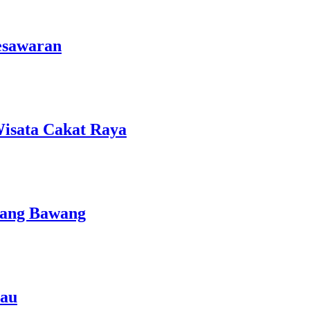
esawaran
isata Cakat Raya
lang Bawang
rau