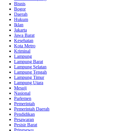
Bisnis
Bogor
Daerah
Hukum
Iklan
Jakarta
Jawa Barat
Kesehatan
Kota Metro
Kriminal
Lampung
Lampung Barat
Lampung Selatan
Lampung Tengah
Lampung Timur
Lampung Utara
Mesuji
Nasional
Parlemen
Pemerintah
Pemerintah Daerah
Pendidikan
Pesawaran
Pesisir Barat
Pringsewu