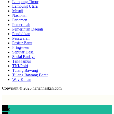
Lampung Timur
Lampung Utara
Mesuji
Nasional
Parlemen
Pemerintah
Pemerintah Daerah
Pendidikan
Pesawaran
Pesisir Barat
Pringsewu
Seputar Desa
Sosial Budaya
Tanggamus
TNI-Polri
Tulang Bawang
Tulang Bawang Barat
Way Kanan
Copyright © 2025 hariannaskah.com
0