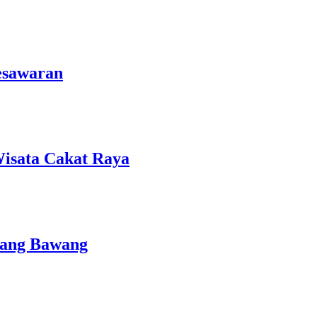
esawaran
isata Cakat Raya
lang Bawang