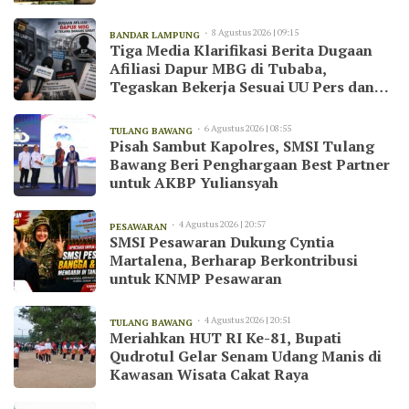
8 Agustus 2026 | 09:15
BANDAR LAMPUNG
Tiga Media Klarifikasi Berita Dugaan
Afiliasi Dapur MBG di Tubaba,
Tegaskan Bekerja Sesuai UU Pers dan
Kode Etik Jurnalistik
6 Agustus 2026 | 08:55
TULANG BAWANG
Pisah Sambut Kapolres, SMSI Tulang
Bawang Beri Penghargaan Best Partner
untuk AKBP Yuliansyah
4 Agustus 2026 | 20:57
PESAWARAN
SMSI Pesawaran Dukung Cyntia
Martalena, Berharap Berkontribusi
untuk KNMP Pesawaran
4 Agustus 2026 | 20:51
TULANG BAWANG
Meriahkan HUT RI Ke-81, Bupati
Qudrotul Gelar Senam Udang Manis di
Kawasan Wisata Cakat Raya