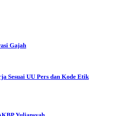
asi Gajah
rja Sesuai UU Pers dan Kode Etik
 AKBP Yuliansyah