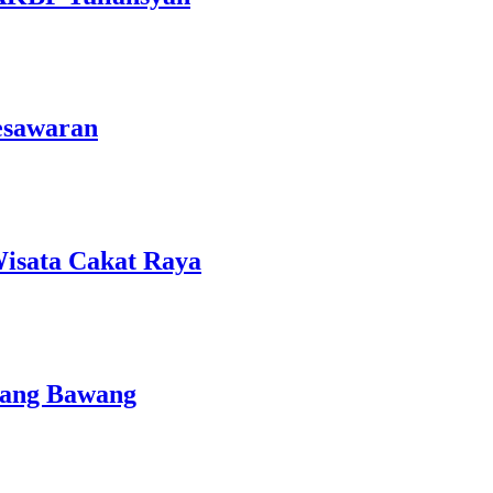
esawaran
isata Cakat Raya
lang Bawang