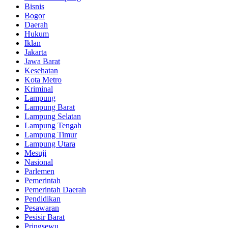
Bisnis
Bogor
Daerah
Hukum
Iklan
Jakarta
Jawa Barat
Kesehatan
Kota Metro
Kriminal
Lampung
Lampung Barat
Lampung Selatan
Lampung Tengah
Lampung Timur
Lampung Utara
Mesuji
Nasional
Parlemen
Pemerintah
Pemerintah Daerah
Pendidikan
Pesawaran
Pesisir Barat
Pringsewu