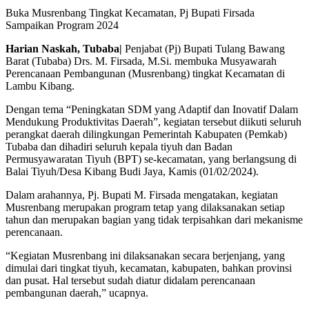
Buka Musrenbang Tingkat Kecamatan, Pj Bupati Firsada
Sampaikan Program 2024
Harian Naskah, Tubaba|
Penjabat (Pj) Bupati Tulang Bawang
Barat (Tubaba) Drs. M. Firsada, M.Si. membuka Musyawarah
Perencanaan Pembangunan (Musrenbang) tingkat Kecamatan di
Lambu Kibang.
Dengan tema “Peningkatan SDM yang Adaptif dan Inovatif Dalam
Mendukung Produktivitas Daerah”, kegiatan tersebut diikuti seluruh
perangkat daerah dilingkungan Pemerintah Kabupaten (Pemkab)
Tubaba dan dihadiri seluruh kepala tiyuh dan Badan
Permusyawaratan Tiyuh (BPT) se-kecamatan, yang berlangsung di
Balai Tiyuh/Desa Kibang Budi Jaya, Kamis (01/02/2024).
Dalam arahannya, Pj. Bupati M. Firsada mengatakan, kegiatan
Musrenbang merupakan program tetap yang dilaksanakan setiap
tahun dan merupakan bagian yang tidak terpisahkan dari mekanisme
perencanaan.
“Kegiatan Musrenbang ini dilaksanakan secara berjenjang, yang
dimulai dari tingkat tiyuh, kecamatan, kabupaten, bahkan provinsi
dan pusat. Hal tersebut sudah diatur didalam perencanaan
pembangunan daerah,” ucapnya.