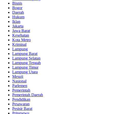
Bisnis
Bogor
Daerah
Hukum
Iklan
Jakarta
Jawa Barat
Kesehatan
Kota Metro
Kriminal
Lampung
Lampung Barat
Lampung Selatan
Lampung Tengah
Lampung Timur
Lampung Utara
Mesuji
Nasional
Parlemen
Pemerintah
Pemerintah Daerah
Pendidikan
Pesawaran
Pesisir Barat
Pringsewu