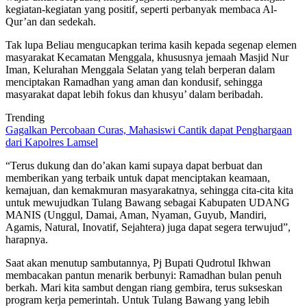
kegiatan-kegiatan yang positif, seperti perbanyak membaca Al-
Qur’an dan sedekah.
Tak lupa Beliau mengucapkan terima kasih kepada segenap elemen
masyarakat Kecamatan Menggala, khususnya jemaah Masjid Nur
Iman, Kelurahan Menggala Selatan yang telah berperan dalam
menciptakan Ramadhan yang aman dan kondusif, sehingga
masyarakat dapat lebih fokus dan khusyu’ dalam beribadah.
Trending
Gagalkan Percobaan Curas, Mahasiswi Cantik dapat Penghargaan
dari Kapolres Lamsel
“Terus dukung dan do’akan kami supaya dapat berbuat dan
memberikan yang terbaik untuk dapat menciptakan keamaan,
kemajuan, dan kemakmuran masyarakatnya, sehingga cita-cita kita
untuk mewujudkan Tulang Bawang sebagai Kabupaten UDANG
MANIS (Unggul, Damai, Aman, Nyaman, Guyub, Mandiri,
Agamis, Natural, Inovatif, Sejahtera) juga dapat segera terwujud”,
harapnya.
Saat akan menutup sambutannya, Pj Bupati Qudrotul Ikhwan
membacakan pantun menarik berbunyi: Ramadhan bulan penuh
berkah. Mari kita sambut dengan riang gembira, terus sukseskan
program kerja pemerintah. Untuk Tulang Bawang yang lebih