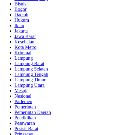
Bisnis
Bogor
Daerah
Hukum
Iklan
Jakarta
Jawa Barat
Kesehatan
Kota Metro
Kriminal
Lampung
Lampung Barat
Lampung Selatan
Lampung Tengah
Lampung Timur
Lampung Utara
Mesuji
Nasional
Parlemen
Pemerintah
Pemerintah Daerah
Pendidikan
Pesawaran
Pesisir Barat
Pringsewu