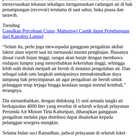
menyesuaikan tekanan sekaligus mengamankan cadangan air di bak
penampungan (recevoir) terutama di saat sahur, buka puasa dan
tarawih.
Trending
Gagalkan Percobaan Curas, Mahasiswi Cantik dapat Penghargaan
dari Kapolres Lamsel
“Selain itu, perlu juga mewaspadai gangguan pengaliran akibat
faktor alam seperti saat ini memasuki musim penghujan. Biasanya
disaat curah hujan tinggi, sungai akan banjir dengan membawa
endapan lumpur yang menyebabkan kekeruhan tinggi, sehingga
lebih sulit diolah menjadi air bersih di instalasi pengolahan air. Dan
sebagai salah satu langkah antisipasinya memaksimalkan daya
tampung bak penyimpanan air agar pengaliran air bersih untuk
pelanggan tetap terjaga hingga keadaan sungai normal kembali,”
terangnya.
Dia menambahkan, dengan didukung 11 unit armada tangki air
berkapasitas 4000 liter yang tersebar di seluruh wilayah pelayanan
Perumda Air Minum Tirta Kahuripan, diharapkan gangguan
pengaliran melalui pipa distribusi dapat disalurkan kepada
pelanggan sesegera mungkin.
Selama bulan suci Ramadhan, jadwal pelayanan di seluruh loket