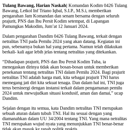
Tulang Bawang, Harian Naskah|
Komandan Kodim 0426 Tulang
Bawang, Letkol Inf Triano Iqbal, S.I.P., M.S.i, memberikan
pengarahan Jam Komandan dan senam bersama dengan seluruh
prajurit, PNS dan Ibu Persit Kodim setempat, di Lapangan
Pamungkas Makodim, Jum’at 12 Januari 2024.
Dalam pengarahan Dandim 0426 Tulang Bawang, terkait dengan
netralitas TNI pada Pemilu 2024 yang akan datang. Kegiatan ini
pun, sebenarnya bukan hal yang pertama. Namun telah dilakukan
berkali- kali agar lebih jelas tentang netralitas yang ditekankan.
“Dihadapan prajurit, PNS dan Ibu Persit Kodim Tuba, ia
menegaskan dirinya tidak akan bosan-bosan untuk memberikan
penekanan tentang netralitas TNI dalam Pemilu 2024. Bagi prajurit
netralitas TNI adalah harga mati, kita sebagai prajurit TNI harus
memegang jati diri kita sekuat tenaga. Dan dalam hal ini, TNI juga
terus bersinergi dengan instansi terkait dalam pengamanan pemilu
2024 untuk mewujudkan situasi kondusif, aman dan damai,” ucap
Dandim.
Sejalan dengan itu semua, kata Dandim netralitas TNI merupakan
sebuah aturan dalam tubuh TNI. Hal itu sesuai dengan yang
diamanahkan dalam UU 34/2004 tentang TNI. Yang mana netralitas
TNI merupakan wujud nyata yang menunjukkan TNI benar-benar
tidak akan masuk ke ranah politik praktis.