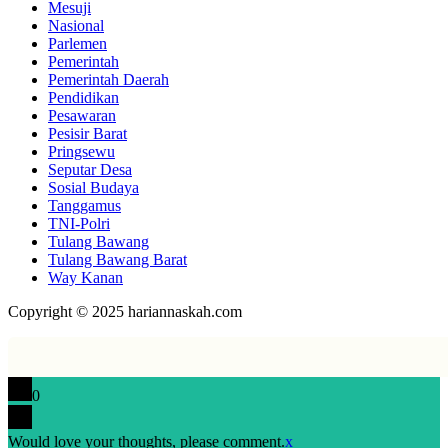
Mesuji
Nasional
Parlemen
Pemerintah
Pemerintah Daerah
Pendidikan
Pesawaran
Pesisir Barat
Pringsewu
Seputar Desa
Sosial Budaya
Tanggamus
TNI-Polri
Tulang Bawang
Tulang Bawang Barat
Way Kanan
Copyright © 2025 hariannaskah.com
0
Would love your thoughts, please comment.
x