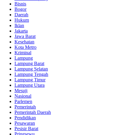
Bisnis
Bogor
Daerah
Hukum
Iklan
Jakarta
Jawa Barat
Kesehatan
Kota Metro
Kriminal
Lampung
Lampung Barat
Lampung Selatan
Lampung Tengah
Lampung Timur
Lampung Utara
Mesuji
Nasional
Parlemen
Pemerintah
Pemerintah Daerah
Pendidikan
Pesawaran
Pesisir Barat
Pringsewu