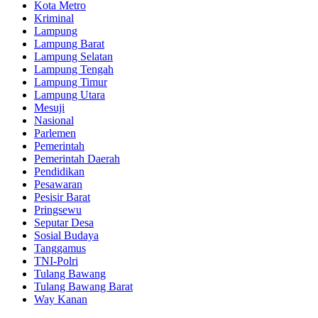
Kota Metro
Kriminal
Lampung
Lampung Barat
Lampung Selatan
Lampung Tengah
Lampung Timur
Lampung Utara
Mesuji
Nasional
Parlemen
Pemerintah
Pemerintah Daerah
Pendidikan
Pesawaran
Pesisir Barat
Pringsewu
Seputar Desa
Sosial Budaya
Tanggamus
TNI-Polri
Tulang Bawang
Tulang Bawang Barat
Way Kanan