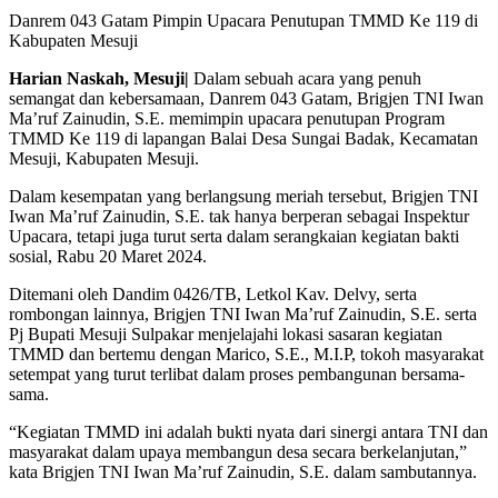
Danrem 043 Gatam Pimpin Upacara Penutupan TMMD Ke 119 di
Kabupaten Mesuji
Harian Naskah, Mesuji|
Dalam sebuah acara yang penuh
semangat dan kebersamaan, Danrem 043 Gatam, Brigjen TNI Iwan
Ma’ruf Zainudin, S.E. memimpin upacara penutupan Program
TMMD Ke 119 di lapangan Balai Desa Sungai Badak, Kecamatan
Mesuji, Kabupaten Mesuji.
Dalam kesempatan yang berlangsung meriah tersebut, Brigjen TNI
Iwan Ma’ruf Zainudin, S.E. tak hanya berperan sebagai Inspektur
Upacara, tetapi juga turut serta dalam serangkaian kegiatan bakti
sosial, Rabu 20 Maret 2024.
Ditemani oleh Dandim 0426/TB, Letkol Kav. Delvy, serta
rombongan lainnya, Brigjen TNI Iwan Ma’ruf Zainudin, S.E. serta
Pj Bupati Mesuji Sulpakar menjelajahi lokasi sasaran kegiatan
TMMD dan bertemu dengan Marico, S.E., M.I.P, tokoh masyarakat
setempat yang turut terlibat dalam proses pembangunan bersama-
sama.
“Kegiatan TMMD ini adalah bukti nyata dari sinergi antara TNI dan
masyarakat dalam upaya membangun desa secara berkelanjutan,”
kata Brigjen TNI Iwan Ma’ruf Zainudin, S.E. dalam sambutannya.