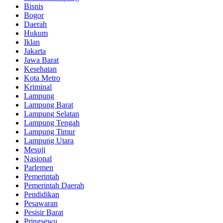
Bisnis
Bogor
Daerah
Hukum
Iklan
Jakarta
Jawa Barat
Kesehatan
Kota Metro
Kriminal
Lampung
Lampung Barat
Lampung Selatan
Lampung Tengah
Lampung Timur
Lampung Utara
Mesuji
Nasional
Parlemen
Pemerintah
Pemerintah Daerah
Pendidikan
Pesawaran
Pesisir Barat
Pringsewu