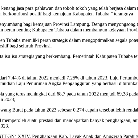
ta kenang jasa para pahlawan dan tokoh-tokoh yang telah berjasa dal
dan berkontribusi positif bagi kemajuan Kabupaten Tubaba,” terangnya
menyumbang bagi kemajuan Provinsi Lampung. Dengan menyongsong te
an peran penting Kabupaten Tubaba dalam membangun kejayaan Prov
en Tubaba memiliki peran strategis dalam mengoptimalkan segala pote
tif bagi seluruh Provinsi.
rta isu-isu strategis yang berkembang. Pemerintah Kabupaten Tubaba
ari 7,44% di tahun 2022 menjadi 7,25% di tahun 2023, Laju Pertumb
kemudian Laju Penurunan Angka Pengangguran yang berhasil diturunkan
a yang terus meningkat dari 68,7 pada tahun 2022 menjadi 69,38 pa
un 2023;
ang Barat pada tahun 2023 sebesar 0,274 capain tersebut lebih renda
l memperoleh suatu prestasi dan mandapatkan banyak penghargaan, ant
2023,
 (GTTGN) XXIV, Penghargaan Kab. Layak Anak dan Anugerah Parahita