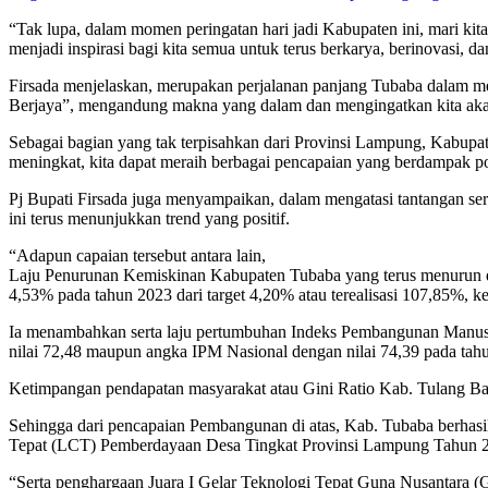
“Tak lupa, dalam momen peringatan hari jadi Kabupaten ini, mari ki
menjadi inspirasi bagi kita semua untuk terus berkarya, berinovasi, 
Firsada menjelaskan, merupakan perjalanan panjang Tubaba dalam 
Berjaya”, mengandung makna yang dalam dan mengingatkan kita ak
Sebagai bagian yang tak terpisahkan dari Provinsi Lampung, Kabupat
meningkat, kita dapat meraih berbagai pencapaian yang berdampak posi
Pj Bupati Firsada juga menyampaikan, dalam mengatasi tantangan se
ini terus menunjukkan trend yang positif.
“Adapun capaian tersebut antara lain,
Laju Penurunan Kemiskinan Kabupaten Tubaba yang terus menurun d
4,53% pada tahun 2023 dari target 4,20% atau terealisasi 107,85%, 
Ia menambahkan serta laju pertumbuhan Indeks Pembangunan Manusi
nilai 72,48 maupun angka IPM Nasional dengan nilai 74,39 pada tah
Ketimpangan pendapatan masyarakat atau Gini Ratio Kab. Tulang Baw
Sehingga dari pencapaian Pembangunan di atas, Kab. Tubaba berhasi
Tepat (LCT) Pemberdayaan Desa Tingkat Provinsi Lampung Tahun 
“Serta penghargaan Juara I Gelar Teknologi Tepat Guna Nusantara