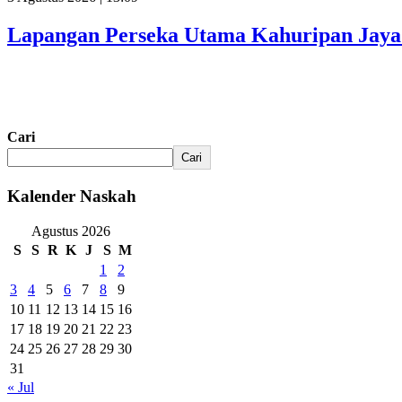
Lapangan Perseka Utama Kahuripan Jaya 
Cari
Cari
Kalender Naskah
Agustus 2026
S
S
R
K
J
S
M
1
2
3
4
5
6
7
8
9
10
11
12
13
14
15
16
17
18
19
20
21
22
23
24
25
26
27
28
29
30
31
« Jul