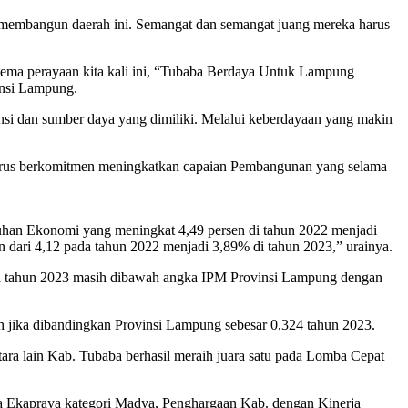
am membangun daerah ini. Semangat dan semangat juang mereka harus
ma perayaan kita kali ini, “Tubaba Berdaya Untuk Lampung
insi Lampung.
nsi dan sumber daya yang dimiliki. Melalui keberdayaan yang makin
 terus berkomitmen meningkatkan capaian Pembangunan yang selama
uhan Ekonomi yang meningkat 4,49 persen di tahun 2022 menjadi
 dari 4,12 pada tahun 2022 menjadi 3,89% di tahun 2023,” urainya.
da tahun 2023 masih dibawah angka IPM Provinsi Lampung dengan
h jika dibandingkan Provinsi Lampung sebesar 0,324 tahun 2023.
ara lain Kab. Tubaba berhasil meraih juara satu pada Lomba Cepat
 Ekapraya kategori Madya, Penghargaan Kab. dengan Kinerja