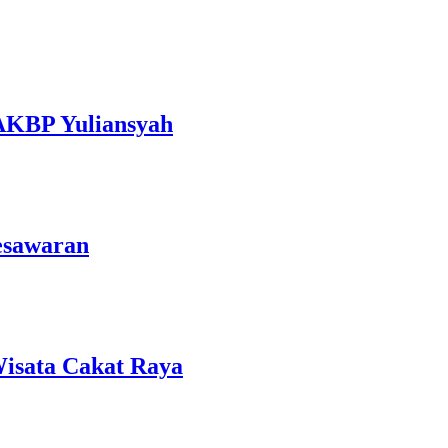
 AKBP Yuliansyah
esawaran
isata Cakat Raya