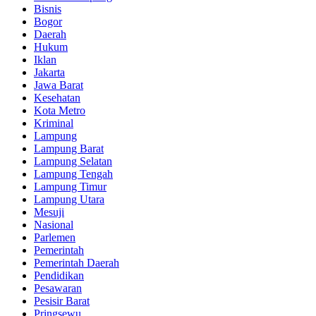
Bisnis
Bogor
Daerah
Hukum
Iklan
Jakarta
Jawa Barat
Kesehatan
Kota Metro
Kriminal
Lampung
Lampung Barat
Lampung Selatan
Lampung Tengah
Lampung Timur
Lampung Utara
Mesuji
Nasional
Parlemen
Pemerintah
Pemerintah Daerah
Pendidikan
Pesawaran
Pesisir Barat
Pringsewu