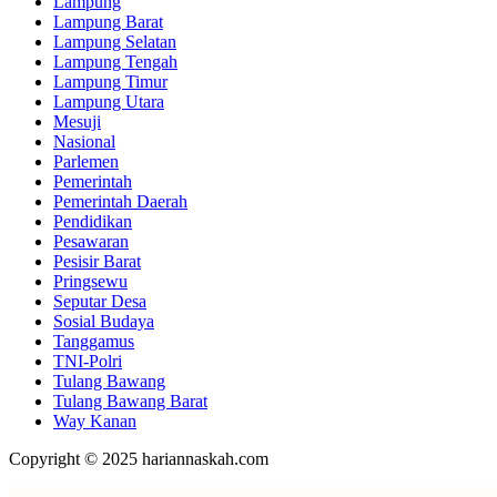
Lampung
Lampung Barat
Lampung Selatan
Lampung Tengah
Lampung Timur
Lampung Utara
Mesuji
Nasional
Parlemen
Pemerintah
Pemerintah Daerah
Pendidikan
Pesawaran
Pesisir Barat
Pringsewu
Seputar Desa
Sosial Budaya
Tanggamus
TNI-Polri
Tulang Bawang
Tulang Bawang Barat
Way Kanan
Copyright © 2025 hariannaskah.com