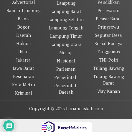
Advertorial
Pendidikan
Lampung
Bandar Lampung
Pesawaran
Lampung Barat
Bisnis
Pesisir Barat
Lampung Selatan
Bogor
Pringsewu
Lampung Tengah
Daerah
Seputar Desa
Lampung Timur
Hukum
Sosial Budaya
Lampung Utara
Iklan
Tanggamus
Mesuji
Jakarta
TNI-Polri
Nasional
Jawa Barat
Tulang Bawang
Parlemen
Kesehatan
Tulang Bawang
Pemerintah
Barat
Kota Metro
Pemerintah
Way Kanan
Daerah
Kriminal
Copyright © 2025 hariannaskah.com