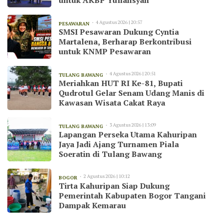
untuk AKBP Yuliansyah
4 Agustus 2026 | 20:57
PESAWARAN
SMSI Pesawaran Dukung Cyntia
Martalena, Berharap Berkontribusi
untuk KNMP Pesawaran
4 Agustus 2026 | 20:51
TULANG BAWANG
Meriahkan HUT RI Ke-81, Bupati
Qudrotul Gelar Senam Udang Manis di
Kawasan Wisata Cakat Raya
3 Agustus 2026 | 13:09
TULANG BAWANG
Lapangan Perseka Utama Kahuripan
Jaya Jadi Ajang Turnamen Piala
Soeratin di Tulang Bawang
2 Agustus 2026 | 10:12
BOGOR
Tirta Kahuripan Siap Dukung
Pemerintah Kabupaten Bogor Tangani
Dampak Kemarau