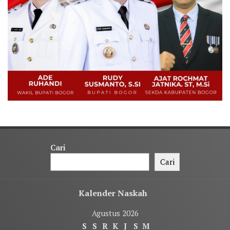
Cari
Cari
Kalender Naskah
Agustus 2026
S
S
R
K
J
S
M