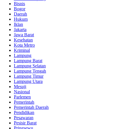
Bisnis
Bogor
Daerah
Hukum
Iklan
Jakarta
Jawa Barat
Kesehatan
Kota Metro
Kriminal
Lampung
Lampung Barat
Lampung Selatan
Lampung Tengah
Lampung Timur
Lampung Utara
Mesuji
Nasional
Parlemen
Pemerintah
Pemerintah Daerah
Pendidikan
Pesawaran
Pesisir Barat
Pringsewu