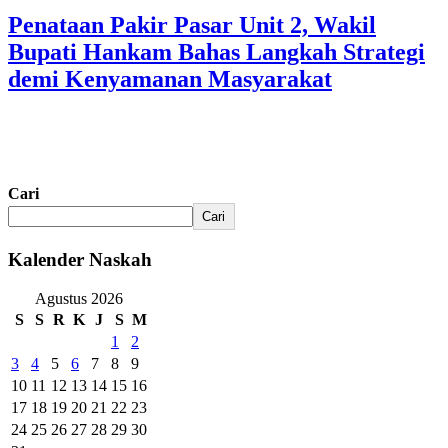
Penataan Pakir Pasar Unit 2, Wakil
Bupati Hankam Bahas Langkah Strategi
demi Kenyamanan Masyarakat
Cari
Cari
Kalender Naskah
Agustus 2026
S
S
R
K
J
S
M
1
2
3
4
5
6
7
8
9
10
11
12
13
14
15
16
17
18
19
20
21
22
23
24
25
26
27
28
29
30