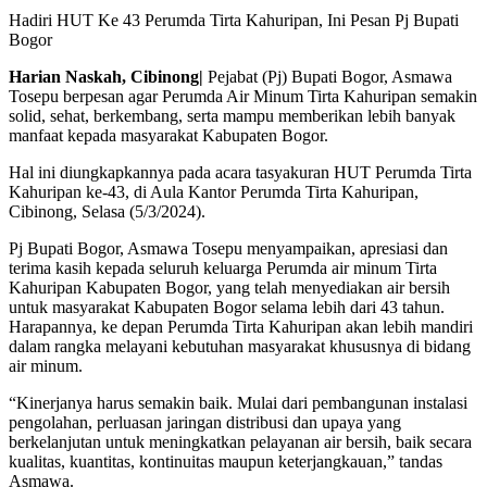
Hadiri HUT Ke 43 Perumda Tirta Kahuripan, Ini Pesan Pj Bupati
Bogor
Harian Naskah, Cibinong|
Pejabat (Pj) Bupati Bogor, Asmawa
Tosepu berpesan agar Perumda Air Minum Tirta Kahuripan semakin
solid, sehat, berkembang, serta mampu memberikan lebih banyak
manfaat kepada masyarakat Kabupaten Bogor.
Hal ini diungkapkannya pada acara tasyakuran HUT Perumda Tirta
Kahuripan ke-43, di Aula Kantor Perumda Tirta Kahuripan,
Cibinong, Selasa (5/3/2024).
Pj Bupati Bogor, Asmawa Tosepu menyampaikan, apresiasi dan
terima kasih kepada seluruh keluarga Perumda air minum Tirta
Kahuripan Kabupaten Bogor, yang telah menyediakan air bersih
untuk masyarakat Kabupaten Bogor selama lebih dari 43 tahun.
Harapannya, ke depan Perumda Tirta Kahuripan akan lebih mandiri
dalam rangka melayani kebutuhan masyarakat khususnya di bidang
air minum.
“Kinerjanya harus semakin baik. Mulai dari pembangunan instalasi
pengolahan, perluasan jaringan distribusi dan upaya yang
berkelanjutan untuk meningkatkan pelayanan air bersih, baik secara
kualitas, kuantitas, kontinuitas maupun keterjangkauan,” tandas
Asmawa.