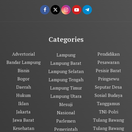
Categories
Advertorial
Pendidikan
Lampung
Bandar Lampung
Pesawaran
Lampung Barat
Bisnis
Pesisir Barat
Lampung Selatan
Bogor
Pringsewu
Lampung Tengah
Daerah
Seputar Desa
Lampung Timur
Hukum
Sosial Budaya
Lampung Utara
Iklan
Tanggamus
Mesuji
Jakarta
TNI-Polri
Nasional
Jawa Barat
Tulang Bawang
Parlemen
Kesehatan
Tulang Bawang
Pemerintah