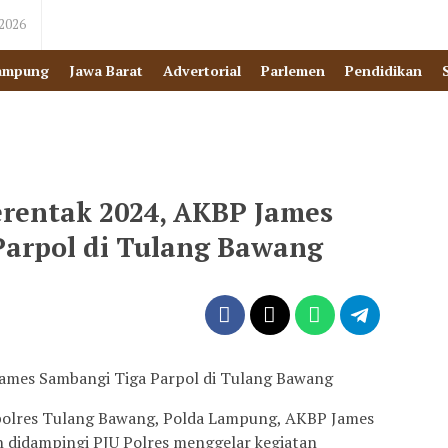
 2026
ampung
Jawa Barat
Advertorial
Parlemen
Pendidikan
erentak 2024, AKBP James
Parpol di Tulang Bawang
James Sambangi Tiga Parpol di Tulang Bawang
olres Tulang Bawang, Polda Lampung, AKBP James
n didampingi PJU Polres menggelar kegiatan