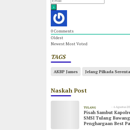
0
Comments
Oldest
Newest
Most Voted
TAGS
AKBP James
Jelang Pilkada Serent
Naskah Post
6 Agustus 20
TULANG
Pisah Sambut Kapolr
08:55
BAWANG
SMSI Tulang Bawang
Penghargaan Best Pa
untuk AKBP Yuliansy