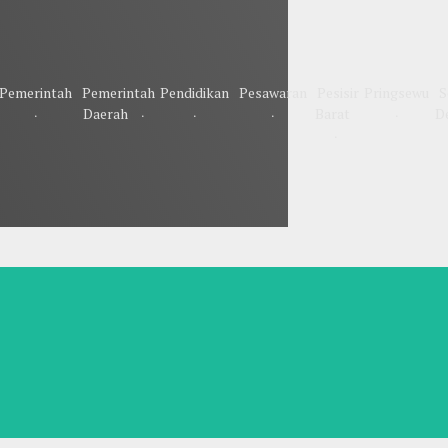
Pemerintah
Pemerintah
Pendidikan
Pesawaran
Pesisir
Pringsewu
S
Daerah
Barat
D