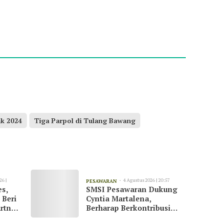
ak 2024
Tiga Parpol di Tulang Bawang
26 |
4 Agustus 2026 | 20:57
PESAWARAN
es,
SMSI Pesawaran Dukung
 Beri
Cyntia Martalena,
rtner
Berharap Berkontribusi
ah
untuk KNMP Pesawaran