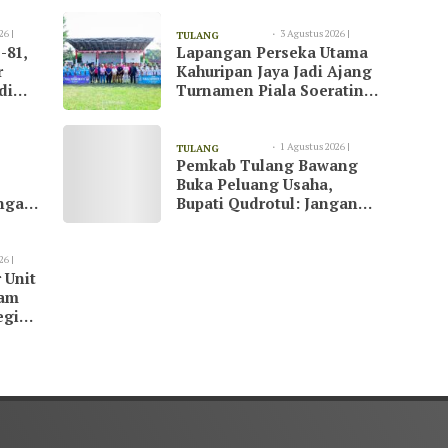
26 |
3 Agustus 2026 |
TULANG
-81,
Lapangan Perseka Utama
13:09
BAWANG
r
Kahuripan Jaya Jadi Ajang
di
Turnamen Piala Soeratin
at
di Tulang Bawang
1 Agustus 2026 |
TULANG
Pemkab Tulang Bawang
23:07
BAWANG
Buka Peluang Usaha,
ngani
Bupati Qudrotul: Jangan
Hanya Jadi Penonton
26 |
 Unit
kam
egi