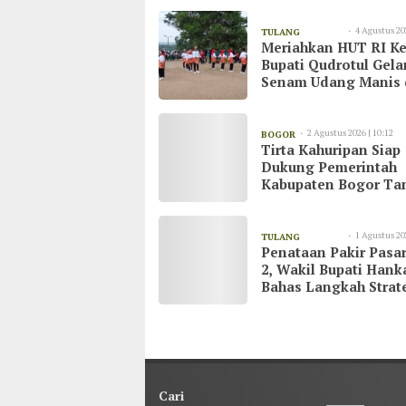
4 Agustus 20
TULANG
Meriahkan HUT RI Ke
20:51
BAWANG
Bupati Qudrotul Gela
Senam Udang Manis 
Kawasan Wisata Cak
Raya
2 Agustus 2026 | 10:12
BOGOR
Tirta Kahuripan Siap
Dukung Pemerintah
Kabupaten Bogor Ta
Dampak Kemarau
1 Agustus 20
TULANG
Penataan Pakir Pasar
23:03
BAWANG
2, Wakil Bupati Han
Bahas Langkah Strat
demi Kenyamanan
Masyarakat
Cari