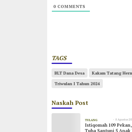
0
COMMENTS
TAGS
BLT Dana Desa
Kakam Tatang Her
Triwulan I Tahun 2024
Naskah Post
8 Agustus 20
TULANG
Istiqomah 109 Pekan
09:23
BAWANG
Tuba Santuni 5 Anak