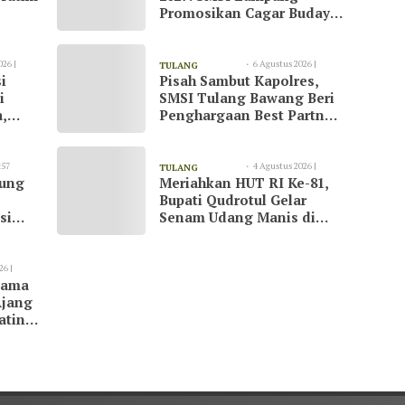
Promosikan Cagar Budaya
dan Konservasi Gajah
026 |
6 Agustus 2026 |
TULANG
i
Pisah Sambut Kapolres,
08:55
BAWANG
i
SMSI Tulang Bawang Beri
,
Penghargaan Best Partner
suai
untuk AKBP Yuliansyah
k
:57
4 Agustus 2026 |
TULANG
kung
Meriahkan HUT RI Ke-81,
20:51
BAWANG
Bupati Qudrotul Gelar
si
Senam Udang Manis di
ran
Kawasan Wisata Cakat
Raya
26 |
tama
Ajang
atin