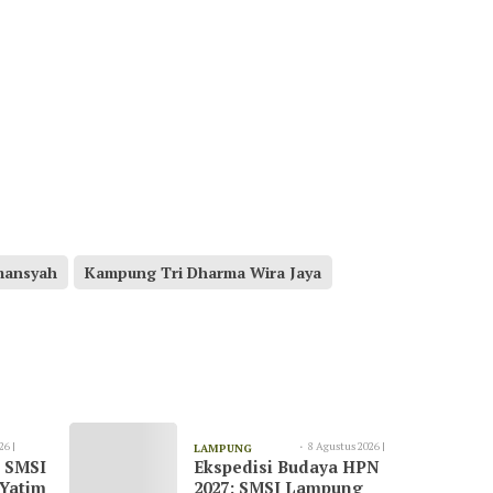
mansyah
Kampung Tri Dharma Wira Jaya
26 |
8 Agustus 2026 |
LAMPUNG
, SMSI
Ekspedisi Budaya HPN
09:20
TIMUR
 Yatim
2027: SMSI Lampung