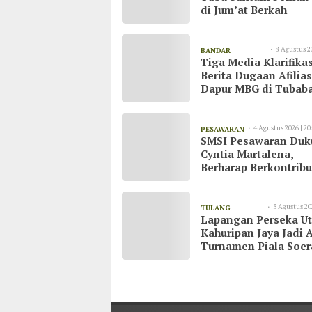
di Jum’at Berkah
8 Agustus 2
BANDAR
Tiga Media Klarifikas
09:15
LAMPUNG
Berita Dugaan Afilias
Dapur MBG di Tubaba
Tegaskan Bekerja Se
UU Pers dan Kode Eti
Jurnalistik
4 Agustus 2026 | 20
PESAWARAN
SMSI Pesawaran Du
Cyntia Martalena,
Berharap Berkontribu
untuk KNMP Pesawa
3 Agustus 20
TULANG
Lapangan Perseka U
13:09
BAWANG
Kahuripan Jaya Jadi 
Turnamen Piala Soer
di Tulang Bawang