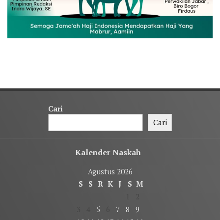
Cari
Cari
Kalender Naskah
Agustus 2026
S
S
R
K
J
S
M
1
2
3
4
5
6
7
8
9