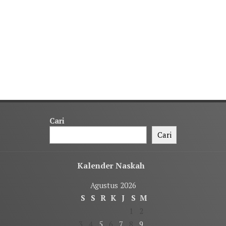
Cari
Cari
Kalender Naskah
Agustus 2026
S
S
R
K
J
S
M
1
2
3
4
5
6
7
8
9