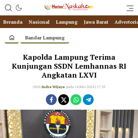
Beranda
Nasional
Lampung
Jawa Barat
Advertori
Bandar Lampung
Kapolda Lampung Terima
Kunjungan SSDN Lemhannas RI
Angkatan LXVI
Oleh
Indra Wijaya
pada 14 Mei 2024 | 17:55