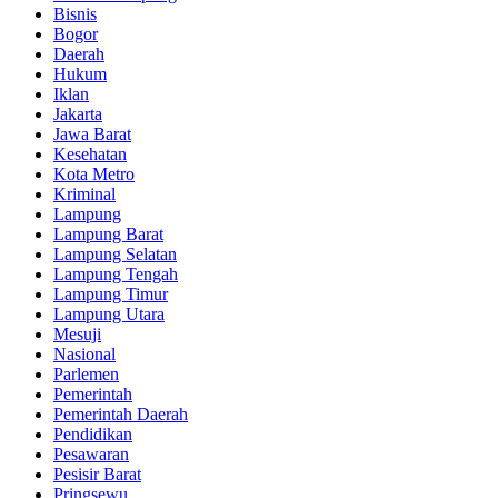
Bisnis
Bogor
Daerah
Hukum
Iklan
Jakarta
Jawa Barat
Kesehatan
Kota Metro
Kriminal
Lampung
Lampung Barat
Lampung Selatan
Lampung Tengah
Lampung Timur
Lampung Utara
Mesuji
Nasional
Parlemen
Pemerintah
Pemerintah Daerah
Pendidikan
Pesawaran
Pesisir Barat
Pringsewu