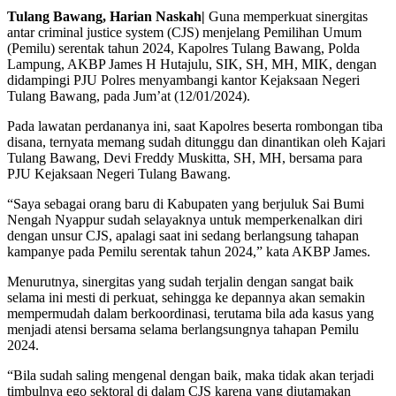
Tulang Bawang, Harian Naskah|
Guna memperkuat sinergitas
antar criminal justice system (CJS) menjelang Pemilihan Umum
(Pemilu) serentak tahun 2024, Kapolres Tulang Bawang, Polda
Lampung, AKBP James H Hutajulu, SIK, SH, MH, MIK, dengan
didampingi PJU Polres menyambangi kantor Kejaksaan Negeri
Tulang Bawang, pada Jum’at (12/01/2024).
Pada lawatan perdananya ini, saat Kapolres beserta rombongan tiba
disana, ternyata memang sudah ditunggu dan dinantikan oleh Kajari
Tulang Bawang, Devi Freddy Muskitta, SH, MH, bersama para
PJU Kejaksaan Negeri Tulang Bawang.
“Saya sebagai orang baru di Kabupaten yang berjuluk Sai Bumi
Nengah Nyappur sudah selayaknya untuk memperkenalkan diri
dengan unsur CJS, apalagi saat ini sedang berlangsung tahapan
kampanye pada Pemilu serentak tahun 2024,” kata AKBP James.
Menurutnya, sinergitas yang sudah terjalin dengan sangat baik
selama ini mesti di perkuat, sehingga ke depannya akan semakin
mempermudah dalam berkoordinasi, terutama bila ada kasus yang
menjadi atensi bersama selama berlangsungnya tahapan Pemilu
2024.
“Bila sudah saling mengenal dengan baik, maka tidak akan terjadi
timbulnya ego sektoral di dalam CJS karena yang diutamakan