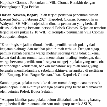
Kapolsek Ciomas : Pencurian di Villa Ciomas Berakhir dengan
Penangkapan Tiga Pelaku
Harian Naskah, Bogor|
Telah terjadi peristiwa pencurian rumah
kosong Sabtu, 3 Februari 2024. Kapolsek Ciomas, Kompol Iwan
Wahyudi .SH.MH, menjelaskan dimana pencurian yang berhasil
diatasi oleh warga bersama personel Polsek Ciomas. Kejadian tersebut
terjadi sekira pukul 12.10 WIB, di komplek perumahan Villa Ciomas,
Kabupaten Bogor.
“Kronologis kejadian dimulai ketika pemilik rumah pulang dari
kegiatan olahraga dan melihat pintu rumah terbuka. Dengan sigap,
pemilik rumah bersama warga melihat seorang yang tidak di kenal
keluar dari dalam rumah. Lalu meneriakan “maling” terdengar, dan
warga bersama pemilik rumah segera mengejar pelaku yang mencoba
kabur dengan kendaraan, bahkan menabrak sejumlah orang yang
berusaha menghadangnya, sebelum akhirnya tertangkap di pertigaan
Kali Empang, Kota Bogor Selatan,” kata Kapolsek Ciomas.
Sambungnya, pelaku masuk ke dalam rumah dengan cara merusak
pintu depan. Dan akhirnya ada tiga pelaku yang berhasil diamankan
oleh petugas Polsek Bogor Selatan.
“Adapun identitas para pelaku belum diketahui, dan barang barang
yang berhasil dicuri antara lain satu unit laptop merek ASUS,