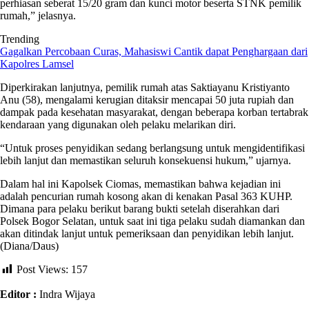
perhiasan seberat 15/20 gram dan kunci motor beserta STNK pemilik
rumah,” jelasnya.
Trending
Gagalkan Percobaan Curas, Mahasiswi Cantik dapat Penghargaan dari
Kapolres Lamsel
Diperkirakan lanjutnya, pemilik rumah atas Saktiayanu Kristiyanto
Anu (58), mengalami kerugian ditaksir mencapai 50 juta rupiah dan
dampak pada kesehatan masyarakat, dengan beberapa korban tertabrak
kendaraan yang digunakan oleh pelaku melarikan diri.
“Untuk proses penyidikan sedang berlangsung untuk mengidentifikasi
lebih lanjut dan memastikan seluruh konsekuensi hukum,” ujarnya.
Dalam hal ini Kapolsek Ciomas, memastikan bahwa kejadian ini
adalah pencurian rumah kosong akan di kenakan Pasal 363 KUHP.
Dimana para pelaku berikut barang bukti setelah diserahkan dari
Polsek Bogor Selatan, untuk saat ini tiga pelaku sudah diamankan dan
akan ditindak lanjut untuk pemeriksaan dan penyidikan lebih lanjut.
(Diana/Daus)
Post Views:
157
Editor :
Indra Wijaya