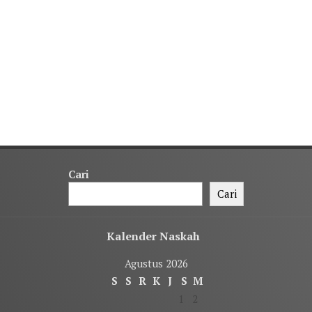
Cari
Cari
Kalender Naskah
Agustus 2026
S
S
R
K
J
S
M
1
2