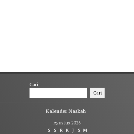
Cari
Cari
Kalender Naskah
Agustus 2026
S
S
R
K
J
S
M