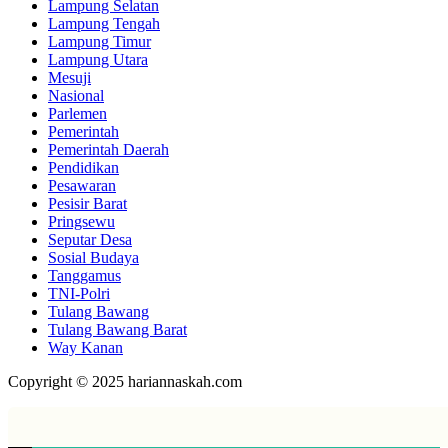
Lampung Selatan
Lampung Tengah
Lampung Timur
Lampung Utara
Mesuji
Nasional
Parlemen
Pemerintah
Pemerintah Daerah
Pendidikan
Pesawaran
Pesisir Barat
Pringsewu
Seputar Desa
Sosial Budaya
Tanggamus
TNI-Polri
Tulang Bawang
Tulang Bawang Barat
Way Kanan
Copyright © 2025 hariannaskah.com