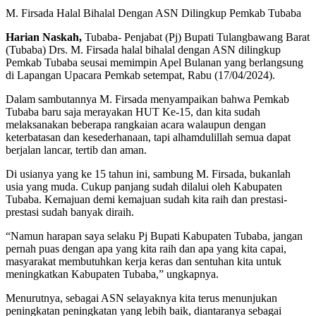
M. Firsada Halal Bihalal Dengan ASN Dilingkup Pemkab Tubaba
Harian Naskah,
Tubaba- Penjabat (Pj) Bupati Tulangbawang Barat
(Tubaba) Drs. M. Firsada halal bihalal dengan ASN dilingkup
Pemkab Tubaba seusai memimpin Apel Bulanan yang berlangsung
di Lapangan Upacara Pemkab setempat, Rabu (17/04/2024).
Dalam sambutannya M. Firsada menyampaikan bahwa Pemkab
Tubaba baru saja merayakan HUT Ke-15, dan kita sudah
melaksanakan beberapa rangkaian acara walaupun dengan
keterbatasan dan kesederhanaan, tapi alhamdulillah semua dapat
berjalan lancar, tertib dan aman.
Di usianya yang ke 15 tahun ini, sambung M. Firsada, bukanlah
usia yang muda. Cukup panjang sudah dilalui oleh Kabupaten
Tubaba. Kemajuan demi kemajuan sudah kita raih dan prestasi-
prestasi sudah banyak diraih.
“Namun harapan saya selaku Pj Bupati Kabupaten Tubaba, jangan
pernah puas dengan apa yang kita raih dan apa yang kita capai,
masyarakat membutuhkan kerja keras dan sentuhan kita untuk
meningkatkan Kabupaten Tubaba,” ungkapnya.
Menurutnya, sebagai ASN selayaknya kita terus menunjukan
peningkatan peningkatan yang lebih baik, diantaranya sebagai