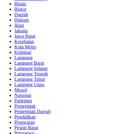
Bisnis
Bogor
Daerah
Hukum
Iklan
Jakarta
Jawa Barat
Kesehatan
Kota Metro
Kriminal
Lampung
Lampung Barat
Lampung Selatan
Lampung Tengah
Lampung Timur
Lampung Utara
Mesuji
Nasional
Parlemen
Pemerintah
Pemerintah Daerah
Pendidikan
Pesawaran
Pesisir Barat
Pringsewu