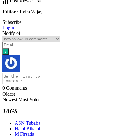
Post Views:
130
Editor :
Indra Wijaya
Subscribe
Login
Notify of
0
Comments
Oldest
Newest
Most Voted
TAGS
ASN Tubaba
Halal Bihalal
M Firsada