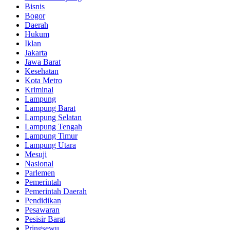
Bisnis
Bogor
Daerah
Hukum
Iklan
Jakarta
Jawa Barat
Kesehatan
Kota Metro
Kriminal
Lampung
Lampung Barat
Lampung Selatan
Lampung Tengah
Lampung Timur
Lampung Utara
Mesuji
Nasional
Parlemen
Pemerintah
Pemerintah Daerah
Pendidikan
Pesawaran
Pesisir Barat
Pringsewu