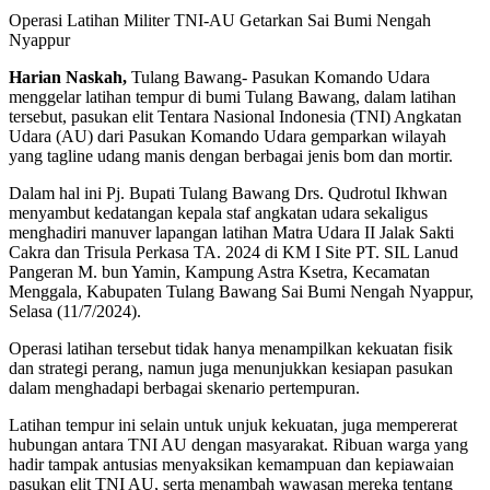
Operasi Latihan Militer TNI-AU Getarkan Sai Bumi Nengah
Nyappur
Harian Naskah,
Tulang Bawang- Pasukan Komando Udara
menggelar latihan tempur di bumi Tulang Bawang, dalam latihan
tersebut, pasukan elit Tentara Nasional Indonesia (TNI) Angkatan
Udara (AU) dari Pasukan Komando Udara gemparkan wilayah
yang tagline udang manis dengan berbagai jenis bom dan mortir.
Dalam hal ini Pj. Bupati Tulang Bawang Drs. Qudrotul Ikhwan
menyambut kedatangan kepala staf angkatan udara sekaligus
menghadiri manuver lapangan latihan Matra Udara II Jalak Sakti
Cakra dan Trisula Perkasa TA. 2024 di KM I Site PT. SIL Lanud
Pangeran M. bun Yamin, Kampung Astra Ksetra, Kecamatan
Menggala, Kabupaten Tulang Bawang Sai Bumi Nengah Nyappur,
Selasa (11/7/2024).
Operasi latihan tersebut tidak hanya menampilkan kekuatan fisik
dan strategi perang, namun juga menunjukkan kesiapan pasukan
dalam menghadapi berbagai skenario pertempuran.
Latihan tempur ini selain untuk unjuk kekuatan, juga mempererat
hubungan antara TNI AU dengan masyarakat. Ribuan warga yang
hadir tampak antusias menyaksikan kemampuan dan kepiawaian
pasukan elit TNI AU, serta menambah wawasan mereka tentang