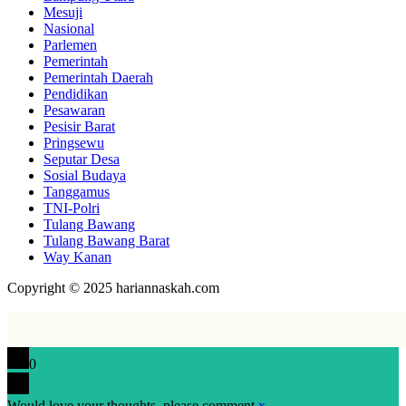
Mesuji
Nasional
Parlemen
Pemerintah
Pemerintah Daerah
Pendidikan
Pesawaran
Pesisir Barat
Pringsewu
Seputar Desa
Sosial Budaya
Tanggamus
TNI-Polri
Tulang Bawang
Tulang Bawang Barat
Way Kanan
Copyright © 2025 hariannaskah.com
0
Would love your thoughts, please comment.
x