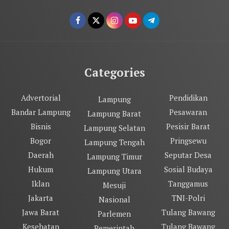
Categories
Advertorial
Pendidikan
Lampung
Bandar Lampung
Pesawaran
Lampung Barat
Bisnis
Pesisir Barat
Lampung Selatan
Bogor
Pringsewu
Lampung Tengah
Daerah
Seputar Desa
Lampung Timur
Hukum
Sosial Budaya
Lampung Utara
Iklan
Tanggamus
Mesuji
Jakarta
TNI-Polri
Nasional
Jawa Barat
Tulang Bawang
Parlemen
Kesehatan
Tulang Bawang
Pemerintah