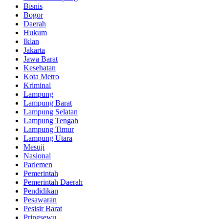
Bisnis
Bogor
Daerah
Hukum
Iklan
Jakarta
Jawa Barat
Kesehatan
Kota Metro
Kriminal
Lampung
Lampung Barat
Lampung Selatan
Lampung Tengah
Lampung Timur
Lampung Utara
Mesuji
Nasional
Parlemen
Pemerintah
Pemerintah Daerah
Pendidikan
Pesawaran
Pesisir Barat
Pringsewu