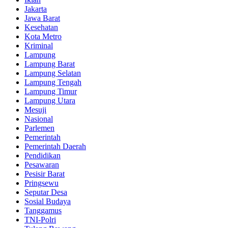
Jakarta
Jawa Barat
Kesehatan
Kota Metro
Kriminal
Lampung
Lampung Barat
Lampung Selatan
Lampung Tengah
Lampung Timur
Lampung Utara
Mesuji
Nasional
Parlemen
Pemerintah
Pemerintah Daerah
Pendidikan
Pesawaran
Pesisir Barat
Pringsewu
Seputar Desa
Sosial Budaya
Tanggamus
TNI-Polri