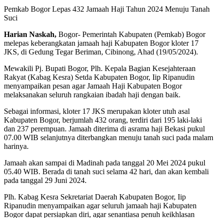
Pemkab Bogor Lepas 432 Jamaah Haji Tahun 2024 Menuju Tanah
Suci
Harian Naskah,
Bogor- Pemerintah Kabupaten (Pemkab) Bogor
melepas keberangkatan jamaah haji Kabupaten Bogor kloter 17
JKS, di Gedung Tegar Beriman, Cibinong, Ahad (19/05/2024).
Mewakili Pj. Bupati Bogor, Plh. Kepala Bagian Kesejahteraan
Rakyat (Kabag Kesra) Setda Kabupaten Bogor, Iip Ripanudin
menyampaikan pesan agar Jamaah Haji Kabupaten Bogor
melaksanakan seluruh rangkaian ibadah haji dengan baik.
Sebagai informasi, kloter 17 JKS merupakan kloter utuh asal
Kabupaten Bogor, berjumlah 432 orang, terdiri dari 195 laki-laki
dan 237 perempuan. Jamaah diterima di asrama haji Bekasi pukul
07.00 WIB selanjutnya diterbangkan menuju tanah suci pada malam
harinya.
Jamaah akan sampai di Madinah pada tanggal 20 Mei 2024 pukul
05.40 WIB. Berada di tanah suci selama 42 hari, dan akan kembali
pada tanggal 29 Juni 2024.
Plh. Kabag Kesra Sekretariat Daerah Kabupaten Bogor, Iip
Ripanudin menyampaikan agar seluruh jamaah haji Kabupaten
Bogor dapat persiapkan diri, agar senantiasa penuh keikhlasan