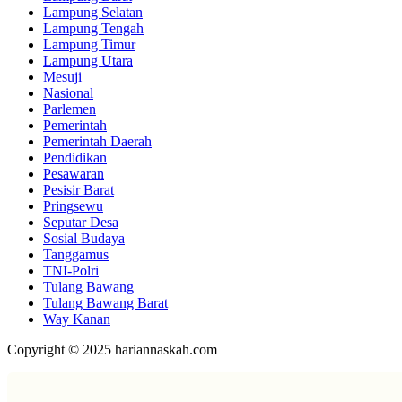
Lampung Selatan
Lampung Tengah
Lampung Timur
Lampung Utara
Mesuji
Nasional
Parlemen
Pemerintah
Pemerintah Daerah
Pendidikan
Pesawaran
Pesisir Barat
Pringsewu
Seputar Desa
Sosial Budaya
Tanggamus
TNI-Polri
Tulang Bawang
Tulang Bawang Barat
Way Kanan
Copyright © 2025 hariannaskah.com