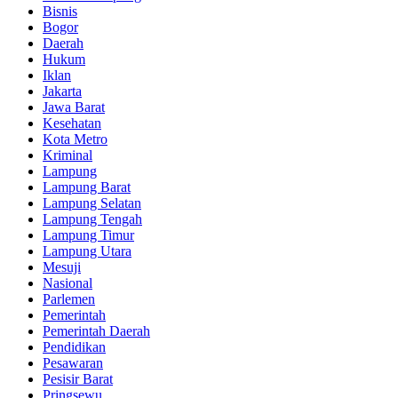
Bisnis
Bogor
Daerah
Hukum
Iklan
Jakarta
Jawa Barat
Kesehatan
Kota Metro
Kriminal
Lampung
Lampung Barat
Lampung Selatan
Lampung Tengah
Lampung Timur
Lampung Utara
Mesuji
Nasional
Parlemen
Pemerintah
Pemerintah Daerah
Pendidikan
Pesawaran
Pesisir Barat
Pringsewu