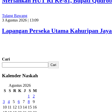
Meriahkan HUT RI Ke-81, Bupati Qudrot
Tulang Bawang
3 Agustus 2026 | 13:09
Lapangan Perseka Utama Kahuripan Jaya 
Cari
Cari
Kalender Naskah
Agustus 2026
S
S
R
K
J
S
M
1
2
3
4
5
6
7
8
9
10
11
12
13
14
15
16