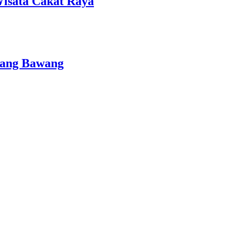
isata Cakat Raya
lang Bawang