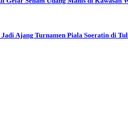
ul Gelar Senam Udang Manis di Kawasan W
Jadi Ajang Turnamen Piala Soeratin di Tu