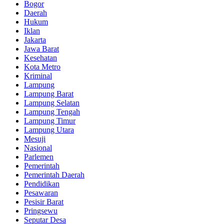
Bogor
Daerah
Hukum
Iklan
Jakarta
Jawa Barat
Kesehatan
Kota Metro
Kriminal
Lampung
Lampung Barat
Lampung Selatan
Lampung Tengah
Lampung Timur
Lampung Utara
Mesuji
Nasional
Parlemen
Pemerintah
Pemerintah Daerah
Pendidikan
Pesawaran
Pesisir Barat
Pringsewu
Seputar Desa