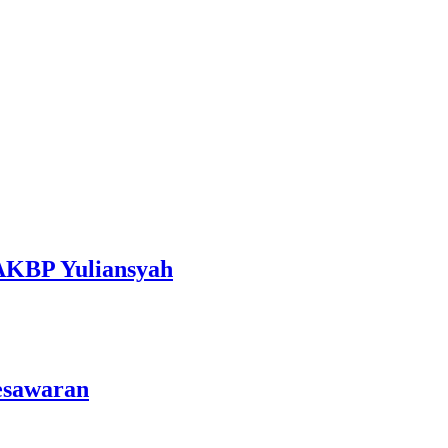
 AKBP Yuliansyah
esawaran