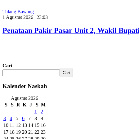
Tulang Bawang
1 Agustus 2026 | 23:03
Penataan Pakir Pasar Unit 2, Wakil Bup
Cari
Cari
Kalender Naskah
Agustus 2026
S
S
R
K
J
S
M
1
2
3
4
5
6
7
8
9
10
11
12
13
14
15
16
17
18
19
20
21
22
23
24
25
26
27
28
29
30