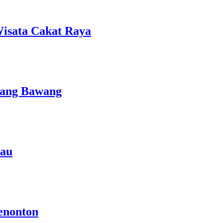
isata Cakat Raya
lang Bawang
rau
enonton