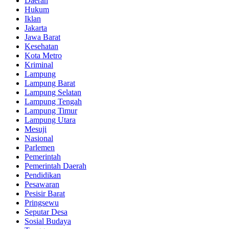
Daerah
Hukum
Iklan
Jakarta
Jawa Barat
Kesehatan
Kota Metro
Kriminal
Lampung
Lampung Barat
Lampung Selatan
Lampung Tengah
Lampung Timur
Lampung Utara
Mesuji
Nasional
Parlemen
Pemerintah
Pemerintah Daerah
Pendidikan
Pesawaran
Pesisir Barat
Pringsewu
Seputar Desa
Sosial Budaya