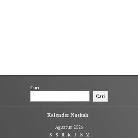
Cari
Cari
Kalender Naskah
Agustus 2026
S
S
R
K
J
S
M