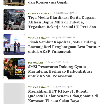
dan Konservasi Gajah
8 Agustus 2026 | 09:15
BANDAR LAMPUNG
Tiga Media Klarifikasi Berita Dugaan
Afiliasi Dapur MBG di Tubaba,
Tegaskan Bekerja Sesuai UU Pers dan
Kode Etik Jurnalistik
6 Agustus 2026 | 08:55
TULANG BAWANG
Pisah Sambut Kapolres, SMSI Tulang
Bawang Beri Penghargaan Best Partner
untuk AKBP Yuliansyah
4 Agustus 2026 | 20:57
PESAWARAN
SMSI Pesawaran Dukung Cyntia
Martalena, Berharap Berkontribusi
untuk KNMP Pesawaran
4 Agustus 2026 | 20:51
TULANG BAWANG
Meriahkan HUT RI Ke-81, Bupati
Qudrotul Gelar Senam Udang Manis di
Kawasan Wisata Cakat Raya