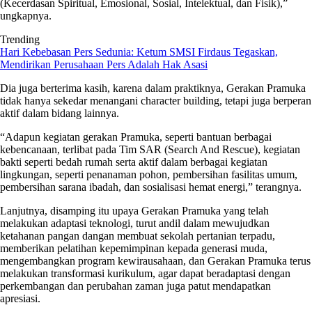
(Kecerdasan Spiritual, Emosional, Sosial, Intelektual, dan Fisik),”
ungkapnya.
Trending
Hari Kebebasan Pers Sedunia: Ketum SMSI Firdaus Tegaskan,
Mendirikan Perusahaan Pers Adalah Hak Asasi
Dia juga berterima kasih, karena dalam praktiknya, Gerakan Pramuka
tidak hanya sekedar menangani character building, tetapi juga berperan
aktif dalam bidang lainnya.
“Adapun kegiatan gerakan Pramuka, seperti bantuan berbagai
kebencanaan, terlibat pada Tim SAR (Search And Rescue), kegiatan
bakti seperti bedah rumah serta aktif dalam berbagai kegiatan
lingkungan, seperti penanaman pohon, pembersihan fasilitas umum,
pembersihan sarana ibadah, dan sosialisasi hemat energi,” terangnya.
Lanjutnya, disamping itu upaya Gerakan Pramuka yang telah
melakukan adaptasi teknologi, turut andil dalam mewujudkan
ketahanan pangan dangan membuat sekolah pertanian terpadu,
memberikan pelatihan kepemimpinan kepada generasi muda,
mengembangkan program kewirausahaan, dan Gerakan Pramuka terus
melakukan transformasi kurikulum, agar dapat beradaptasi dengan
perkembangan dan perubahan zaman juga patut mendapatkan
apresiasi.