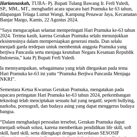
Hariannaskah,
TUBA- Pj. Bupati Tulang Bawang Ir. Ferli Yuledi,
SP., MM., MT., menghadiri acara upacara hari Pramuka ke 63 tahun,
dilapangan Telaga Lumut Wangi, Kampung Penawar Jaya, Kecamatan
Banjar Margo, Kamis, 22 Agustus 2024.
“Saya mengucapkan selamat memperingati Hari Pramuka ke-63 tahun
2024. Terima kasih, karena Gerakan Pramuka selalu menunjukkan
eksistensinya dalam mempersiapkan generasi muda. Dan selalu
menjadi garda terdepan untuk membentuk anggota Pramuka yang
berjiwa Pancasila serta menjaga keutuhan Negara Kesatuan Republik
Indonesia,” kata Pj Bupati Ferli Yuledi.
Ia mennyampaikan, sebagaimana yang telah ditegaskan pada tema
Hari Pramuka ke-63 ini yaitu “Pramuka Berjiwa Pancasila Menjaga
NKRI”.
Sementara Ketua Kwarnas Gerakan Pramuka, mengatakan pada
upacara peringatan Hari Pramuka ke-63 tahun 2024, perkembangan
teknologi telah menciptakan sesuatu hal yang negatif, seperti bullying,
narkoba, pornografi, dan budaya asing yang dapat menggerus budaya
bangsa.
“Dalam menghadapi persoalan tersebut, Gerakan Pramuka dapat
menjadi sebuah solusi, karena memberikan pendidikan life skill, soft
skill, hard skill, serta dilengkapi dengan kecerdasan SESOSIF