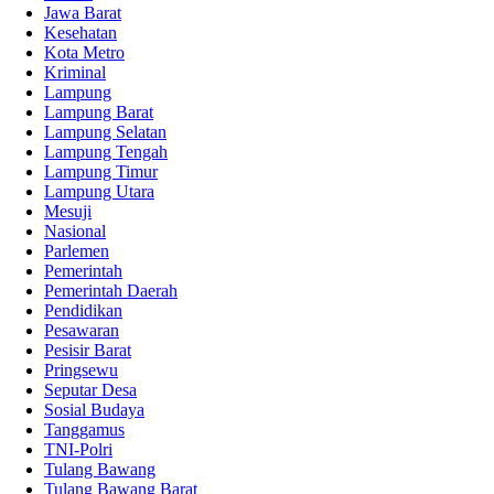
Jawa Barat
Kesehatan
Kota Metro
Kriminal
Lampung
Lampung Barat
Lampung Selatan
Lampung Tengah
Lampung Timur
Lampung Utara
Mesuji
Nasional
Parlemen
Pemerintah
Pemerintah Daerah
Pendidikan
Pesawaran
Pesisir Barat
Pringsewu
Seputar Desa
Sosial Budaya
Tanggamus
TNI-Polri
Tulang Bawang
Tulang Bawang Barat