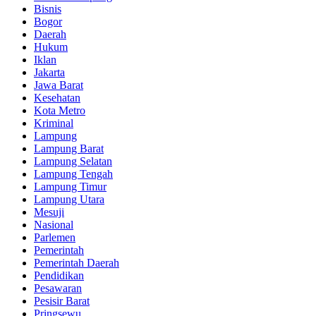
Bisnis
Bogor
Daerah
Hukum
Iklan
Jakarta
Jawa Barat
Kesehatan
Kota Metro
Kriminal
Lampung
Lampung Barat
Lampung Selatan
Lampung Tengah
Lampung Timur
Lampung Utara
Mesuji
Nasional
Parlemen
Pemerintah
Pemerintah Daerah
Pendidikan
Pesawaran
Pesisir Barat
Pringsewu