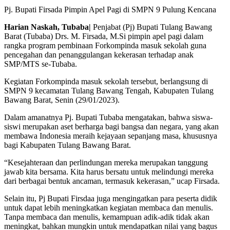
Pj. Bupati Firsada Pimpin Apel Pagi di SMPN 9 Pulung Kencana
Harian Naskah, Tubaba|
Penjabat (Pj) Bupati Tulang Bawang
Barat (Tubaba) Drs. M. Firsada, M.Si pimpin apel pagi dalam
rangka program pembinaan Forkompinda masuk sekolah guna
pencegahan dan penanggulangan kekerasan terhadap anak
SMP/MTS se-Tubaba.
Kegiatan Forkompinda masuk sekolah tersebut, berlangsung di
SMPN 9 kecamatan Tulang Bawang Tengah, Kabupaten Tulang
Bawang Barat, Senin (29/01/2023).
Dalam amanatnya Pj. Bupati Tubaba mengatakan, bahwa siswa-
siswi merupakan aset berharga bagi bangsa dan negara, yang akan
membawa Indonesia meraih kejayaan sepanjang masa, khususnya
bagi Kabupaten Tulang Bawang Barat.
“Kesejahteraan dan perlindungan mereka merupakan tanggung
jawab kita bersama. Kita harus bersatu untuk melindungi mereka
dari berbagai bentuk ancaman, termasuk kekerasan,” ucap Firsada.
Selain itu, Pj Bupati Firsdaa juga mengingatkan para peserta didik
untuk dapat lebih meningkatkan kegiatan membaca dan menulis.
Tanpa membaca dan menulis, kemampuan adik-adik tidak akan
meningkat, bahkan mungkin untuk mendapatkan nilai yang bagus