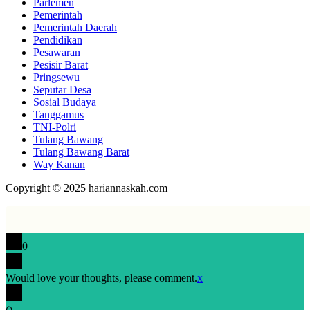
Parlemen
Pemerintah
Pemerintah Daerah
Pendidikan
Pesawaran
Pesisir Barat
Pringsewu
Seputar Desa
Sosial Budaya
Tanggamus
TNI-Polri
Tulang Bawang
Tulang Bawang Barat
Way Kanan
Copyright © 2025 hariannaskah.com
0
Would love your thoughts, please comment.
x
(
)