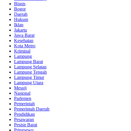
Bisnis
Bogor
Daerah
Hukum
Iklan
Jakarta
Jawa Barat
Kesehatan
Kota Metro
Kriminal
Lampung
Lampung Barat
Lampung Selatan
Lampung Tengah
Lampung Timur
Lampung Utara
Mesuji
Nasional
Parlemen
Pemerintah
Pemerintah Daerah
Pendidikan
Pesawaran
Pesisir Barat
Pringsewu