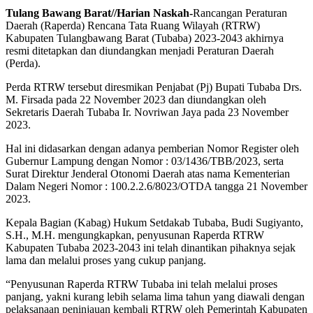
Tulang Bawang Barat//Harian Naskah-
Rancangan Peraturan
Daerah (Raperda) Rencana Tata Ruang Wilayah (RTRW)
Kabupaten Tulangbawang Barat (Tubaba) 2023-2043 akhirnya
resmi ditetapkan dan diundangkan menjadi Peraturan Daerah
(Perda).
Perda RTRW tersebut diresmikan Penjabat (Pj) Bupati Tubaba Drs.
M. Firsada pada 22 November 2023 dan diundangkan oleh
Sekretaris Daerah Tubaba Ir. Novriwan Jaya pada 23 November
2023.
Hal ini didasarkan dengan adanya pemberian Nomor Register oleh
Gubernur Lampung dengan Nomor : 03/1436/TBB/2023, serta
Surat Direktur Jenderal Otonomi Daerah atas nama Kementerian
Dalam Negeri Nomor : 100.2.2.6/8023/OTDA tangga 21 November
2023.
Kepala Bagian (Kabag) Hukum Setdakab Tubaba, Budi Sugiyanto,
S.H., M.H. mengungkapkan, penyusunan Raperda RTRW
Kabupaten Tubaba 2023-2043 ini telah dinantikan pihaknya sejak
lama dan melalui proses yang cukup panjang.
“Penyusunan Raperda RTRW Tubaba ini telah melalui proses
panjang, yakni kurang lebih selama lima tahun yang diawali dengan
pelaksanaan peninjauan kembali RTRW oleh Pemerintah Kabupaten