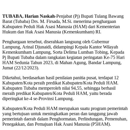
TUBABA, Harian Naskah-
Penjabat (Pj) Bupati Tulang Bawang
Barat (Tubaba) Drs. M. Firsada, M.Si. menerima penghargaan
Kabupaten Peduli Hak Asasi Manusia (HAM) dari Kementerian
Hukum dan Hak Asasi Manusia (Kemenkumham) RI.
Penghargaan tersebut, diserahkan langsung oleh Gubernur
Lampung, Arinal Djunaidi, didampingi Kepala Kantor Wilayah
Kemenkumham Lampung, Sorta Delima Lumban Tobing, Kepada
Pj Bupati Tubaba dalam rangkaian kegiatan peringatan Ke-75 Hari
HAM Sedunia Tahun 2023, di Mahan Agung, Bandar Lampung,
Jumat (22/12/2023).
Diketahui, berdasarkan hasil penilaian panitia pusat, terdapat 12
Kabupaten/Kota peraih predikat Kabupaten/Kota Peduli HAM.
Kabupaten Tubaba memperoleh nilai 94,55, sehingga berhasil
meraih predikat Kabupaten/Kota Peduli HAM, yaitu berada
diperingkat ke-4 se-Provinsi Lampung.
Kabupaten/Kota Peduli HAM merupakan suatu program pemerintah
yang bertujuan untuk meningkatkan peran dan tanggung jawab
pemerintah daerah dalam Penghormatan, Perlindungan, Pemenuhan,
Penegakkan, dan Pemajuan Hak Asasi Manusia (P5HAM).