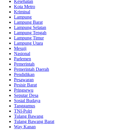
Kesehatan
Kota Metro
Kriminal
Lampung
Lampung Barat
Lampung Selatan
Lampung Tengah
Lampung Timur
Lampung Utara
Mesuji
Nasional
Parlemen
Pemerintah
Pemerintah Daerah
Pendidikan
Pesawaran
Pesisir Barat
Pringsewu
Seputar Desa
Sosial Budaya
Tanggamus
TNI-Polri
Tulang Bawang
Tulang Bawang Barat
Way Kanan