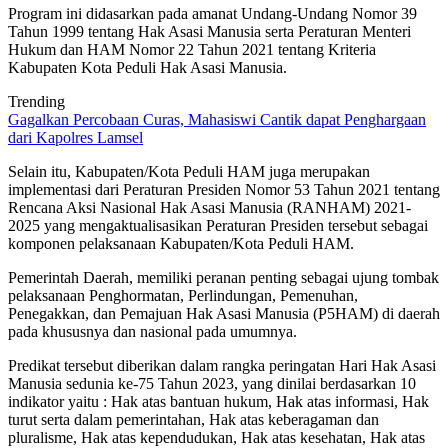
Program ini didasarkan pada amanat Undang-Undang Nomor 39
Tahun 1999 tentang Hak Asasi Manusia serta Peraturan Menteri
Hukum dan HAM Nomor 22 Tahun 2021 tentang Kriteria
Kabupaten Kota Peduli Hak Asasi Manusia.
Trending
Gagalkan Percobaan Curas, Mahasiswi Cantik dapat Penghargaan
dari Kapolres Lamsel
Selain itu, Kabupaten/Kota Peduli HAM juga merupakan
implementasi dari Peraturan Presiden Nomor 53 Tahun 2021 tentang
Rencana Aksi Nasional Hak Asasi Manusia (RANHAM) 2021-
2025 yang mengaktualisasikan Peraturan Presiden tersebut sebagai
komponen pelaksanaan Kabupaten/Kota Peduli HAM.
Pemerintah Daerah, memiliki peranan penting sebagai ujung tombak
pelaksanaan Penghormatan, Perlindungan, Pemenuhan,
Penegakkan, dan Pemajuan Hak Asasi Manusia (P5HAM) di daerah
pada khususnya dan nasional pada umumnya.
Predikat tersebut diberikan dalam rangka peringatan Hari Hak Asasi
Manusia sedunia ke-75 Tahun 2023, yang dinilai berdasarkan 10
indikator yaitu : Hak atas bantuan hukum, Hak atas informasi, Hak
turut serta dalam pemerintahan, Hak atas keberagaman dan
pluralisme, Hak atas kependudukan, Hak atas kesehatan, Hak atas