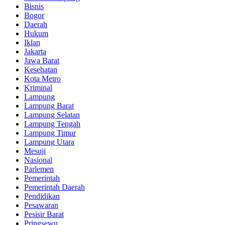
Bisnis
Bogor
Daerah
Hukum
Iklan
Jakarta
Jawa Barat
Kesehatan
Kota Metro
Kriminal
Lampung
Lampung Barat
Lampung Selatan
Lampung Tengah
Lampung Timur
Lampung Utara
Mesuji
Nasional
Parlemen
Pemerintah
Pemerintah Daerah
Pendidikan
Pesawaran
Pesisir Barat
Pringsewu