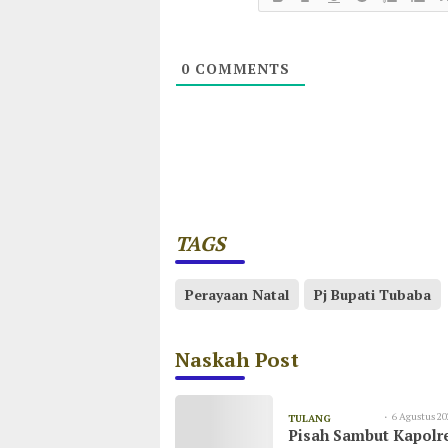
0
COMMENTS
TAGS
Perayaan Natal
Pj Bupati Tubaba
Naskah Post
6 Agustus 20
TULANG
Pisah Sambut Kapolr
08:55
BAWANG