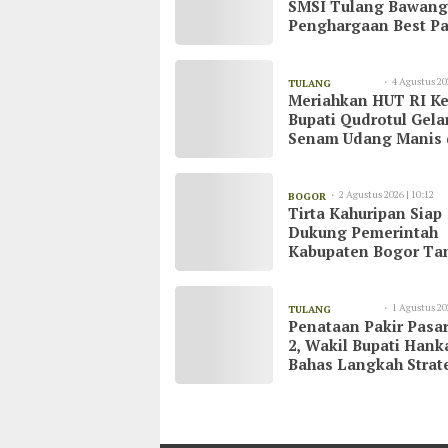
SMSI Tulang Bawang
Penghargaan Best Pa
untuk AKBP Yuliansy
4 Agustus 20
TULANG
Meriahkan HUT RI Ke
20:51
BAWANG
Bupati Qudrotul Gela
Senam Udang Manis 
Kawasan Wisata Cak
Raya
2 Agustus 2026 | 10:12
BOGOR
Tirta Kahuripan Siap
Dukung Pemerintah
Kabupaten Bogor Ta
Dampak Kemarau
1 Agustus 20
TULANG
Penataan Pakir Pasar
23:03
BAWANG
2, Wakil Bupati Han
Bahas Langkah Strat
demi Kenyamanan
Masyarakat