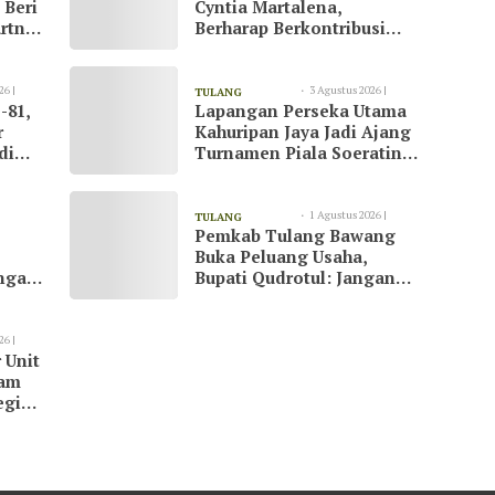
 Beri
Cyntia Martalena,
rtner
Berharap Berkontribusi
ah
untuk KNMP Pesawaran
26 |
3 Agustus 2026 |
TULANG
-81,
Lapangan Perseka Utama
13:09
BAWANG
r
Kahuripan Jaya Jadi Ajang
di
Turnamen Piala Soeratin
at
di Tulang Bawang
1 Agustus 2026 |
TULANG
Pemkab Tulang Bawang
23:07
BAWANG
Buka Peluang Usaha,
ngani
Bupati Qudrotul: Jangan
Hanya Jadi Penonton
26 |
 Unit
kam
egi