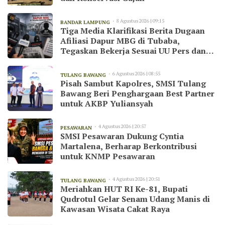
8 Agustus 2026 | 09:15
BANDAR LAMPUNG
Tiga Media Klarifikasi Berita Dugaan
Afiliasi Dapur MBG di Tubaba,
Tegaskan Bekerja Sesuai UU Pers dan
Kode Etik Jurnalistik
6 Agustus 2026 | 08:55
TULANG BAWANG
Pisah Sambut Kapolres, SMSI Tulang
Bawang Beri Penghargaan Best Partner
untuk AKBP Yuliansyah
4 Agustus 2026 | 20:57
PESAWARAN
SMSI Pesawaran Dukung Cyntia
Martalena, Berharap Berkontribusi
untuk KNMP Pesawaran
4 Agustus 2026 | 20:51
TULANG BAWANG
Meriahkan HUT RI Ke-81, Bupati
Qudrotul Gelar Senam Udang Manis di
Kawasan Wisata Cakat Raya