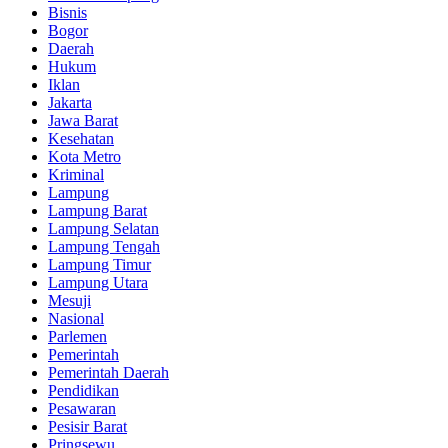
Bisnis
Bogor
Daerah
Hukum
Iklan
Jakarta
Jawa Barat
Kesehatan
Kota Metro
Kriminal
Lampung
Lampung Barat
Lampung Selatan
Lampung Tengah
Lampung Timur
Lampung Utara
Mesuji
Nasional
Parlemen
Pemerintah
Pemerintah Daerah
Pendidikan
Pesawaran
Pesisir Barat
Pringsewu