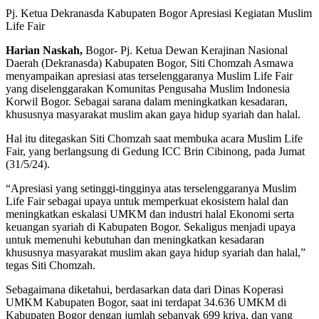
Pj. Ketua Dekranasda Kabupaten Bogor Apresiasi Kegiatan Muslim
Life Fair
Harian Naskah,
Bogor- Pj. Ketua Dewan Kerajinan Nasional
Daerah (Dekranasda) Kabupaten Bogor, Siti Chomzah Asmawa
menyampaikan apresiasi atas terselenggaranya Muslim Life Fair
yang diselenggarakan Komunitas Pengusaha Muslim Indonesia
Korwil Bogor. Sebagai sarana dalam meningkatkan kesadaran,
khususnya masyarakat muslim akan gaya hidup syariah dan halal.
Hal itu ditegaskan Siti Chomzah saat membuka acara Muslim Life
Fair, yang berlangsung di Gedung ICC Brin Cibinong, pada Jumat
(31/5/24).
“Apresiasi yang setinggi-tingginya atas terselenggaranya Muslim
Life Fair sebagai upaya untuk memperkuat ekosistem halal dan
meningkatkan eskalasi UMKM dan industri halal Ekonomi serta
keuangan syariah di Kabupaten Bogor. Sekaligus menjadi upaya
untuk memenuhi kebutuhan dan meningkatkan kesadaran
khususnya masyarakat muslim akan gaya hidup syariah dan halal,”
tegas Siti Chomzah.
Sebagaimana diketahui, berdasarkan data dari Dinas Koperasi
UMKM Kabupaten Bogor, saat ini terdapat 34.636 UMKM di
Kabupaten Bogor dengan jumlah sebanyak 699 kriya, dan yang