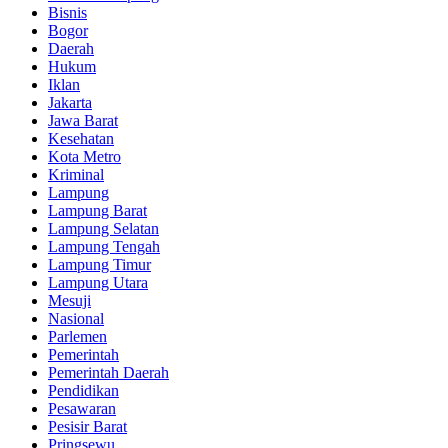
Bisnis
Bogor
Daerah
Hukum
Iklan
Jakarta
Jawa Barat
Kesehatan
Kota Metro
Kriminal
Lampung
Lampung Barat
Lampung Selatan
Lampung Tengah
Lampung Timur
Lampung Utara
Mesuji
Nasional
Parlemen
Pemerintah
Pemerintah Daerah
Pendidikan
Pesawaran
Pesisir Barat
Pringsewu