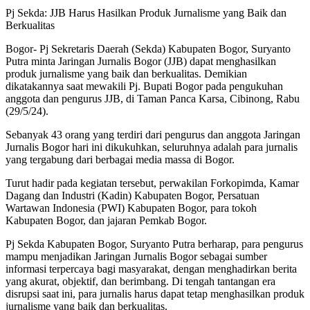
Pj Sekda: JJB Harus Hasilkan Produk Jurnalisme yang Baik dan
Berkualitas
Bogor- Pj Sekretaris Daerah (Sekda) Kabupaten Bogor, Suryanto
Putra minta Jaringan Jurnalis Bogor (JJB) dapat menghasilkan
produk jurnalisme yang baik dan berkualitas. Demikian
dikatakannya saat mewakili Pj. Bupati Bogor pada pengukuhan
anggota dan pengurus JJB, di Taman Panca Karsa, Cibinong, Rabu
(29/5/24).
Sebanyak 43 orang yang terdiri dari pengurus dan anggota Jaringan
Jurnalis Bogor hari ini dikukuhkan, seluruhnya adalah para jurnalis
yang tergabung dari berbagai media massa di Bogor.
Turut hadir pada kegiatan tersebut, perwakilan Forkopimda, Kamar
Dagang dan Industri (Kadin) Kabupaten Bogor, Persatuan
Wartawan Indonesia (PWI) Kabupaten Bogor, para tokoh
Kabupaten Bogor, dan jajaran Pemkab Bogor.
Pj Sekda Kabupaten Bogor, Suryanto Putra berharap, para pengurus
mampu menjadikan Jaringan Jurnalis Bogor sebagai sumber
informasi terpercaya bagi masyarakat, dengan menghadirkan berita
yang akurat, objektif, dan berimbang. Di tengah tantangan era
disrupsi saat ini, para jurnalis harus dapat tetap menghasilkan produk
jurnalisme yang baik dan berkualitas.