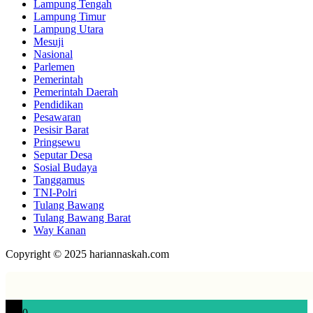
Lampung Tengah
Lampung Timur
Lampung Utara
Mesuji
Nasional
Parlemen
Pemerintah
Pemerintah Daerah
Pendidikan
Pesawaran
Pesisir Barat
Pringsewu
Seputar Desa
Sosial Budaya
Tanggamus
TNI-Polri
Tulang Bawang
Tulang Bawang Barat
Way Kanan
Copyright © 2025 hariannaskah.com
0