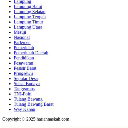
Lampung
Lampung Barat
Lampung Selatan
Lampung Tengah
Lampung Timur
Lampung Utara
Mesuji
Nasional
Parlemen
Pemerintah
Pemerintah Daerah
Pendidikan
Pesawaran
Pesisir Barat
Pringsewu
Seputar Desa
Sosial Budaya
Tanggamus
TNI-Polri
Tulang Bawang
Tulang Bawang Barat
Way Kanan
Copyright © 2025 hariannaskah.com