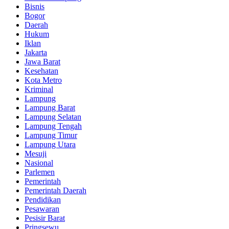
Bisnis
Bogor
Daerah
Hukum
Iklan
Jakarta
Jawa Barat
Kesehatan
Kota Metro
Kriminal
Lampung
Lampung Barat
Lampung Selatan
Lampung Tengah
Lampung Timur
Lampung Utara
Mesuji
Nasional
Parlemen
Pemerintah
Pemerintah Daerah
Pendidikan
Pesawaran
Pesisir Barat
Pringsewu