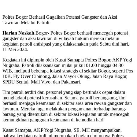
Polres Bogor Berhasil Gagalkan Potensi Gangster dan Aksi
Tawuran Melalui Patroli
Harian Naskah,
Bogor- Polres Bogor berhasil mencegah potensi
gangster dan aksi tawuran di wilayah hukum mereka melalui
kegiatan patroli antisipasi yang dilaksanakan pada Sabtu dini hari,
11 Mei 2024.
Kegiatan ini dipimpin oleh Kasat Samapta Polres Bogor, AKP Yogi
Nugraha. Patroli dilaksanakan mulai pukul 01.00 hingga 04.30
WIB, meliputi beberapa lokasi strategis di sekitar Bogor, seperti Pos
10B, Fly Over Cibinong, Jalan Mayor Oking, Jalan Raya Bogor,
SPBU Sentul, Mall Vivo, dan Pakansari.
Tim patroli terdiri dari personel yang siap bertindak cepat dalam
menghadapi potensi kerusuhan. Selama patroli berlangsung, tim
berhasil menjaga keamanan di sekitar area-area rawan gangster dan
tawuran. Mereka juga melakukan pengamanan terhadap barang-
barang yang ditemukan di sekitar lokasi kegiatan untuk mencegah
kemungkinan gangguan keamanan di kemudian hari.
Kasat Samapta, AKP Yogi Nugraha, SE, MH menyampaikan,
bahwa kegiatan patroli ini merupakan bagian dari upaya Polres