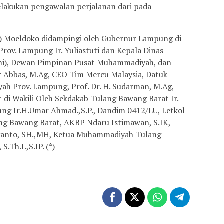
elakukan pengawalan perjalanan dari pada
n) Moeldoko didampingi oleh Gubernur Lampung di
Prov. Lampung Ir. Yuliastuti dan Kepala Dinas
rni), Dewan Pimpinan Pusat Muhammadiyah, dan
r Abbas, M.Ag, CEO Tim Mercu Malaysia, Datuk
h Prov. Lampung, Prof. Dr. H. Sudarman, M.Ag,
 di Wakili Oleh Sekdakab Tulang Bawang Barat Ir.
ng Ir.H.Umar Ahmad.,S.P., Dandim 0412/LU, Letkol
ng Bawang Barat, AKBP Ndaru Istimawan, S.IK,
riyanto, SH.,MH, Ketua Muhammadiyah Tulang
.Th.I.,S.IP. (*)