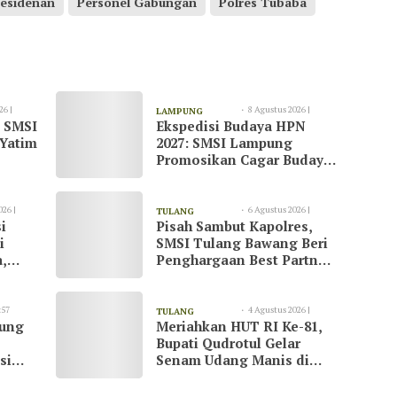
residenan
Personel Gabungan
Polres Tubaba
26 |
8 Agustus 2026 |
LAMPUNG
, SMSI
Ekspedisi Budaya HPN
09:20
TIMUR
 Yatim
2027: SMSI Lampung
Promosikan Cagar Budaya
dan Konservasi Gajah
026 |
6 Agustus 2026 |
TULANG
i
Pisah Sambut Kapolres,
08:55
BAWANG
i
SMSI Tulang Bawang Beri
,
Penghargaan Best Partner
suai
untuk AKBP Yuliansyah
k
:57
4 Agustus 2026 |
TULANG
kung
Meriahkan HUT RI Ke-81,
20:51
BAWANG
Bupati Qudrotul Gelar
si
Senam Udang Manis di
ran
Kawasan Wisata Cakat
Raya