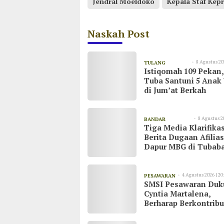
Jendral Moeldoko
Kepala Staf Kep
Naskah Post
8 Agustus 20
TULANG
Istiqomah 109 Pekan
09:23
BAWANG
Tuba Santuni 5 Anak
di Jum’at Berkah
8 Agustus 2
BANDAR
Tiga Media Klarifikas
09:15
LAMPUNG
Berita Dugaan Afilias
Dapur MBG di Tubaba
Tegaskan Bekerja Se
UU Pers dan Kode Eti
Jurnalistik
4 Agustus 2026 | 20
PESAWARAN
SMSI Pesawaran Du
Cyntia Martalena,
Berharap Berkontribu
untuk KNMP Pesawa