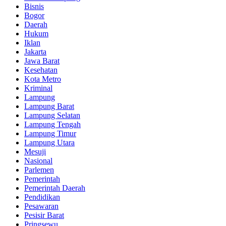
Bisnis
Bogor
Daerah
Hukum
Iklan
Jakarta
Jawa Barat
Kesehatan
Kota Metro
Kriminal
Lampung
Lampung Barat
Lampung Selatan
Lampung Tengah
Lampung Timur
Lampung Utara
Mesuji
Nasional
Parlemen
Pemerintah
Pemerintah Daerah
Pendidikan
Pesawaran
Pesisir Barat
Pringsewu