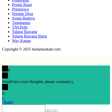
Pesawaran
Pesisir Barat
Pringsewu
Seputar Desa
Sosial Budaya
Tanggamus
TNI-Polri
Tulang Bawang
Tulang Bawang Barat
Way Kanan
Copyright © 2025 hariannaskah.com
0
Would love your thoughts, please comment.
x
(
)
x
|
Reply