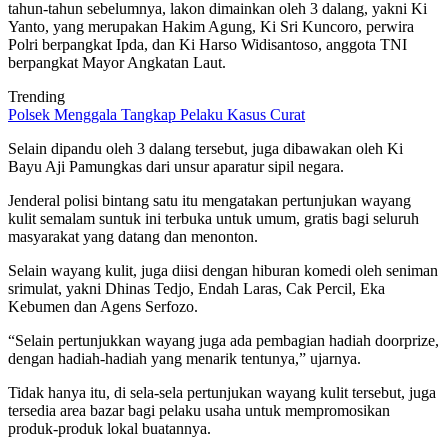
tahun-tahun sebelumnya, lakon dimainkan oleh 3 dalang, yakni Ki
Yanto, yang merupakan Hakim Agung, Ki Sri Kuncoro, perwira
Polri berpangkat Ipda, dan Ki Harso Widisantoso, anggota TNI
berpangkat Mayor Angkatan Laut.
Trending
Polsek Menggala Tangkap Pelaku Kasus Curat
Selain dipandu oleh 3 dalang tersebut, juga dibawakan oleh Ki
Bayu Aji Pamungkas dari unsur aparatur sipil negara.
Jenderal polisi bintang satu itu mengatakan pertunjukan wayang
kulit semalam suntuk ini terbuka untuk umum, gratis bagi seluruh
masyarakat yang datang dan menonton.
Selain wayang kulit, juga diisi dengan hiburan komedi oleh seniman
srimulat, yakni Dhinas Tedjo, Endah Laras, Cak Percil, Eka
Kebumen dan Agens Serfozo.
“Selain pertunjukkan wayang juga ada pembagian hadiah doorprize,
dengan hadiah-hadiah yang menarik tentunya,” ujarnya.
Tidak hanya itu, di sela-sela pertunjukan wayang kulit tersebut, juga
tersedia area bazar bagi pelaku usaha untuk mempromosikan
produk-produk lokal buatannya.